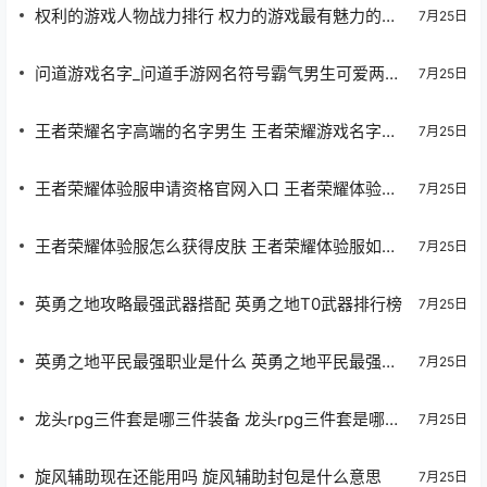
权利的游戏人物战力排行 权力的游戏最有魅力的角
7月25日
色排名
问道游戏名字_问道手游网名符号霸气男生可爱两个
7月25日
字
王者荣耀名字高端的名字男生 王者荣耀游戏名字吸
7月25日
引人的昵称
王者荣耀体验服申请资格官网入口 王者荣耀体验服
7月25日
资格申请官网地址
王者荣耀体验服怎么获得皮肤 王者荣耀体验服如何
7月25日
获得皮肤啊
英勇之地攻略最强武器搭配 英勇之地T0武器排行榜
7月25日
英勇之地平民最强职业是什么 英勇之地平民最强职
7月25日
业推荐
龙头rpg三件套是哪三件装备 龙头rpg三件套是哪三
7月25日
件装备啊
旋风辅助现在还能用吗 旋风辅助封包是什么意思
7月25日