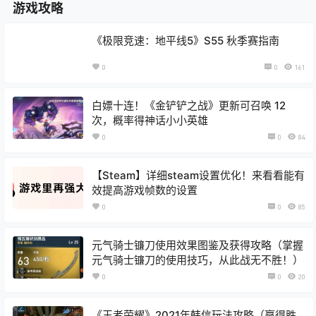
游戏攻略
《极限竞速：地平线5》S55 秋季赛指南
0
0
161
白嫖十连！《金铲铲之战》更新可召唤 12
次，概率得神话小小英雄
0
0
84
【Steam】详细steam设置优化！来看看能有
效提高游戏帧数的设置
0
0
85
元气骑士镰刀使用效果图鉴及获得攻略（掌握
元气骑士镰刀的使用技巧，从此战无不胜！）
0
0
20
《王者荣耀》2021年韩信玩法攻略（赢得胜