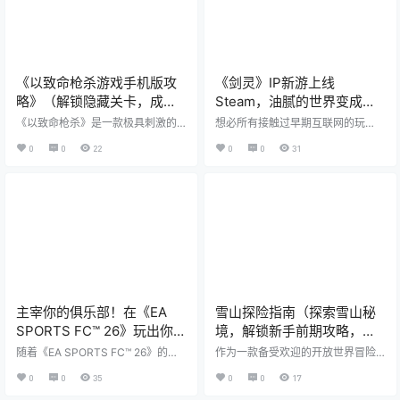
《以致命枪杀游戏手机版攻
《剑灵》IP新游上线
略》（解锁隐藏关卡，成为
Steam，油腻的世界变成二
最强玩家！）
次元
《以致命枪杀》是一款极具刺激的
想必所有接触过早期互联网的玩
手机射击游戏，玩家需要在各种战
家，都听过这么一个梗“我一直在洗
0
0
22
0
0
31
斗场景中使用各类武器与敌人进行
澡，油腻的师姐在哪里”。这段来时
对抗。本文将提供一些攻略技巧，
《剑灵》端游的台词，配合游戏PV
帮助玩家快速提升实力，成为游戏
中热辣油腻的女性角色建模，成为
中的顶尖玩家。 一：掌握基本操作
当时风头无二的一个互联网梗，这
技巧 玩家需要熟练掌握游戏的基本
种源自《剑灵》的性感美术风格，
操作技巧。通过触摸屏幕进行移动
也使这款游戏成为了当时的热门大
和瞄准，使用虚拟按钮进行射击和
作。 而十几年后，《剑灵》的美术
换弹，合理运用这些操作技巧可以
总监金亨泰，通过《剑星》《妮
提高游戏的准确度和反应速度。
姬》两款作品，再度证明了这种韩
二：选择合适的武器 不同的武器在
式性感风在全球范围内依旧有着极
游戏中有着不同的特点和用途。玩
多受众。 而沉寂了许久的“剑灵IP”…
家需…
主宰你的俱乐部！在《EA
雪山探险指南（探索雪山秘
SPORTS FC™ 26》玩出你的
境，解锁新手前期攻略，尽
风格，现已全球推出
享原神乐趣）
随着《EA SPORTS FC™ 26》的上
作为一款备受欢迎的开放世界冒险
市和《The EA SPORTS FC™ Mobil
游戏，《原神》中的雪山地区无疑
0
0
35
0
0
17
e》26 更新，EA SPORTS FC 为大
是一个令人着迷的地方。在这里，
家提供目前最受社群推动的足球体
新手玩家将遇到各种挑战和秘密，