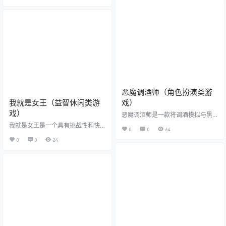
样不同的场景之中展开难忘的狩猎
梦幻岛屿世界。气泡星球下载玩家
之旅，地图之中很多不同的猎物需
可以亲手经营一家特色小店，研发
要我们去狩猎，准备好你的猎枪，
美食、接待客人，感受慢节奏的生
进入到更加危险的地方狩猎，狩猎
活乐趣。气泡星球游戏画面温馨细
猛兽吧。 游戏特色： 1、你能够享
腻，色彩柔和，营造出宁静而舒适
受单打独斗的氛围，也可以与朋友
的氛围，适合放松心情。气泡星球
共享一同狩猎的无上乐趣； 2、游戏
下载玩家还可以探索神秘区域，发
真实度很高，玩家要耐得住性子才
现隐藏任务与特殊角色，体验充满
能成功捕获猎物； 3、需要大量耐…
童话色彩的冒险。 气泡星球游戏怎
么玩 1、启动气泡星球…
恶魔调酒师（角色扮演类游
我就是女王（益智休闲类游
戏）
戏）
恶魔调酒师是一款将调酒模拟与黑
暗奇幻叙事深度融合的沉浸式冒险
我就是女王是一个具有挑战性和快
0
0
64
游戏。在恶魔调酒师里，玩家将扮
节奏的游戏，游戏画面精美，场景
演地狱酒吧“红月”的新任调酒师，在
0
0
24
丰富多样，玩家可以尽情享受游戏
弥漫硫磺气息的酒馆中为各种恶
带来的乐趣。玩家以女王的形象冒
魔、堕天使和迷失灵魂调制专属饮
险，在追逐各种障碍和敌人中奔
品。恶魔调酒师内的每一杯酒的配
跑。游戏模式同样的关卡制作为基
方都会根据顾客的即时情绪驱动，
础，玩家要做的就是在女主跑步前
例如，使用“绝望”与“贪婪”调制的
进的过程中，根据场景选择适合的
“深渊回响”能激发顾客的疯狂独白，
鞋子进行双人比拼，闯关成功的关
而“悔恨”与“希望”混合的“往生之泪”
键就是看谁先抵达终点。 我就是女
可能引导灵魂走向救赎。每一次调
王游戏新手指南 《我就是女王 Shoe
酒，都是一次心理的博弈…
Race》是由BoomHits推出以鞋子为
主题的休闲竞速免费…