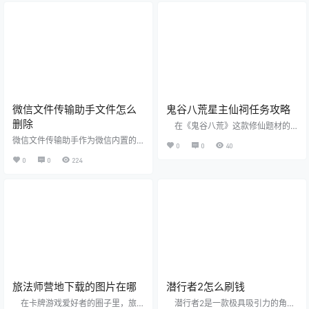
验 加州红木城 - 2025 年 9 月 26
本文将为您提供一份详尽的雪山探
日——今天，Electronic Arts Inc.(N
险指南，帮助您顺利度过原神的前
ASDAQ：EA) 邀请来自全球各个平
期阶段。 1.起航篇：冒险之旅的开始
台的玩家庆祝世界级的游戏《EA SP
在起航篇中，您将了解到如何创建
ORTS FC™ 26》于…
角色、选择剧情背景和掌握基本操
作技巧，为雪山探险做好准备。 2.
首个任务：迷雾中的秘密 通过探索
迷雾重重的雪山区域，解开迷藏在
其中的秘密，并完成首个任务…
微信文件传输助手文件怎么
鬼谷八荒星主仙祠任务攻略
删除
在《鬼谷八荒》这款修仙题材的
角色扮演游戏中，星主仙祠是一个
微信文件传输助手作为微信内置的
0
0
40
重要的仙祠，它不仅是游戏中充满
一项功能，极大地方便了用户在手
神秘色彩的地方，更是玩家获得强
0
0
224
机与电脑之间的文件传输。然而，
大仙法和属性加成的关键所在。下
随着时间的推移，文件传输助手中
面就来详细探讨一下如何通过星主
可能会积累大量的文件，占用存储
仙祠的任务，让角色实力得到质的
空间并可能影响系统的运行效率。
飞跃。 鬼谷八荒星主仙祠任务攻略
因此，定期删除不再需要的文件变
首先，你需要确保自己的角色
得尤为重要。本文将详细介绍如何
已经达到登仙境，这是解锁星主仙
在微信文件传输助手中删除文件，
祠任务的基本条件。如果尚未达
帮助用户更好地管理存储空间。 微
到，可以通过完成其他任务和修炼
信文件传输助手文件怎么删除
来提升境界。达到登仙境后，还需
一、微信文件传输助手文件删除的
要完成与…
重要性 在使用微信文件传输助
手的…
旅法师营地下载的图片在哪
潜行者2怎么刷钱
在卡牌游戏爱好者的圈子里，旅
潜行者2是一款极具吸引力的角色