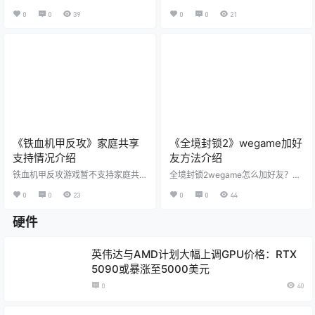
法师营地无疑是一个举足轻重的存
扮演游戏，其中金钱在游戏中的作
0
0
39
0
0
21
在。它不仅是国内超具影响力的卡
用至关重要。玩家需要用金钱购买
牌游戏社区，还是玩家们获取游戏
武器、装备和其他资源，因此，如
资讯、交流心得、分享原创内容的
何高效地获得金钱成为许多玩家关
首选平台。然而，对于许多新手玩
注的焦点。那么潜行者2怎么刷钱
家来说，如何在旅法师营地下载心
呢?下面就为大家带来潜行者2刷钱
仪的图片，却是一个令人困惑的问
方法，快来看看吧! 潜行者2怎么刷
题。本文将为你详细解析旅法师营
钱 步骤一：前往初始城镇
地图片的下载方法，帮助你轻松获
首先，你需要前往游戏开局后不久
取想要的图片资源。 旅法师营地下
你会遇到的第一个城镇。这是游戏
载的图片在哪 一、旅法师营地
中的早期地区之一，也是你首次与N
简介 旅法师营地是一款专注于
PC(非玩家控制角色)互动…
卡牌…
《铁血机甲反攻》家庭共享
《全境封锁2》wegame加好
支持情况介绍
友方法介绍
铁血机甲反攻游戏暂不支持家庭共
全境封锁2wegame怎么加好友？全
享，在Steam页面没有显示支持家
境封锁2在国服刚刚开服，很多小伙
0
0
23
0
0
44
庭共享功能。但是完全支持控制
伴想知道在wegame上要怎么加好
器，开发者推荐使用游戏控制器来
友，下面好游通网小编就给大家带
玩这款游戏。 铁血机甲反攻可以家
硬件
来全境封锁2wegame加好友方法介
庭共享吗 答：暂不可以。
绍。 全境封锁2wegame怎么加好友
铁血机甲反攻暂不可以家庭共享，
1、玩家可以在游戏中按shift+f2找
英伟达与AMD计划大幅上调GPU价格：RTX
在Steam没有显示支持家庭共享功
到最近一起游玩的玩家，点击发送
能。 但是该游戏完全支持控制
好友申请； 2、在uplay客户端中的
5090或暴涨至5000美元
器，开发者推荐使用游戏控制器来
好友界面搜索玩家的id，即可发送好
0
40
玩这款游戏。 相关信息 在游戏
友请求； 3、在wegame上搜索好友
中，玩家需要灵活使用各种战斗
的信息也可以…
服，歼灭外星人“哥利达”…