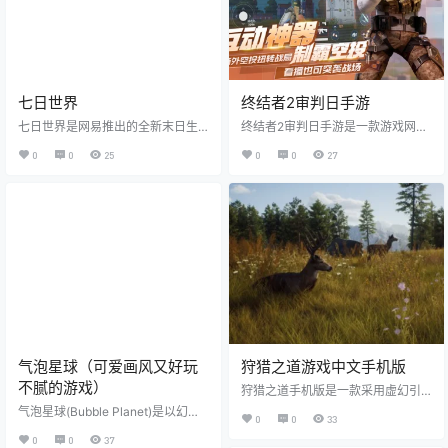
七日世界
终结者2审判日手游
七日世界是网易推出的全新末日生
终结者2审判日手游是一款游戏网易
存游戏，也叫Once Human。七日
开发的现下热门吃鸡题材类竞技手
0
0
25
0
0
27
世界将玩家带入一个充满克苏鲁风
游，游戏打造了真实的竞技环境，
格的末日世界。在七日世界里，玩
丰富的角色形象，校服萌妹、女装
家将面临各种怪物的威胁，生存挑
大佬等等，让手机的吃鸡战场充满
战从未如此艰难。为了活下去，万
无限趣味，更多精彩等你体验。 终
家需要在恶劣的环境中找到资源、
结者2审判日手游特色： 1、热门吃
建设自己的家园，还要招募幸存者
鸡模式，3D震撼场景制作； 2、丰
组成队伍，与邪恶势力和异位面生
富角色选择，汉子萌妹一个不能
物展开激烈对抗。 七日世界手游怎
少； 3、广袤地图，高清画质，如临
么样 1、星尘污染让大部分土地变成
其境的枪战体验。 终结者2审判日小
荒野，充满致命生物，勘探人员要
编简评： 游戏以吃鸡为主题设计，
小心应对，提取可用材料才能…
超大地图背景设计，真…
气泡星球（可爱画风又好玩
狩猎之道游戏中文手机版
不腻的游戏）
狩猎之道手机版是一款采用虚幻引
擎打造的狩猎模拟游戏。进入到游
气泡星球(Bubble Planet)是以幻想
0
0
33
戏之中成为一名专业的猎人开启你
风格打造的治愈系模拟经营手游，
的狩猎之旅吧，我们需要在各种各
0
0
37
带领玩家走进一个悬浮在天空中的