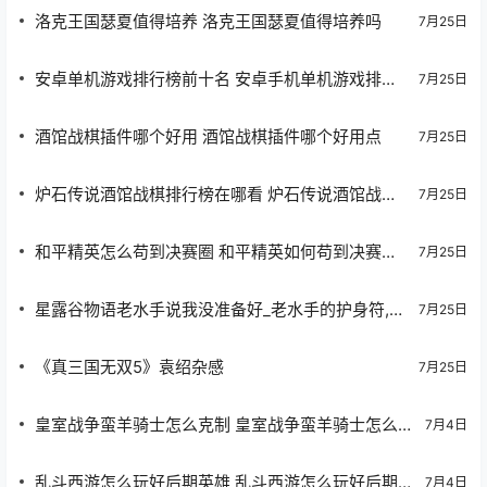
洛克王国瑟夏值得培养 洛克王国瑟夏值得培养吗
7月25日
安卓单机游戏排行榜前十名 安卓手机单机游戏排行
7月25日
榜前十名
酒馆战棋插件哪个好用 酒馆战棋插件哪个好用点
7月25日
炉石传说酒馆战棋排行榜在哪看 炉石传说酒馆战棋
7月25日
排行榜怎么看
和平精英怎么苟到决赛圈 和平精英如何苟到决赛圈
7月25日
吃分
星露谷物语老水手说我没准备好_老水手的护身符,星
7月25日
露谷物语为什么老水手不买护身符
《真三国无双5》袁绍杂感
7月25日
皇室战争蛮羊骑士怎么克制 皇室战争蛮羊骑士怎么防
7月4日
御的啊
乱斗西游怎么玩好后期英雄 乱斗西游怎么玩好后期武
7月4日