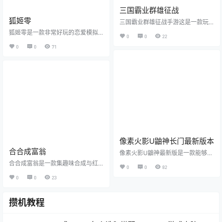
三国霸业群雄征战
狐姬零
三国霸业群雄征战手游这是一款玩
法十分爽快的三国策略战争游戏，
狐姬零是一款非常好玩的恋爱模拟
0
0
22
玩家将面对一个个厉害的对手进行
养成游戏，游戏以柔和轻快的音乐
对战，解决更多的敌人，你将在这
0
0
71
为背景音乐。玩家独自一人在野外
个游戏中开始一场欢乐无限的冒
观察站进行乏味的科考活动时，邂
险，超级好玩的趣味三国对战游戏
逅了一位头上长着狐狸耳朵的神秘
等着你的加入，快速的与更多的敌
女孩。游戏不单单是什么恋爱和剧
人进行对战吧。 三国霸业群雄征战
情线，两个主角，两个配角，演绎
手游特色： 1、连城式全景地图，单
了一出跨越人与妖自然法则之墙的
指滑屏，点击移动，自由操作任意
爱情故事，但是剧情不长，最多2个
队伍，纵横三国； 2、合围、包夹、
小时可以知道结局，但是融合了坚
撤退，埋伏，一天下十城，尽显战
持，不离不弃的精神，故事讲述细
争艺术！乱世烽烟，全天候无间断
腻，情节引人入胜，音乐贴情贴
火…
景，可能这个游戏最美好的结局就
是没有结局…
像素火影U鼬神长门最新版本
合合成富翁
像素火影U鼬神最新版是一款能够给
玩家带来热血精彩像素火影世界格
合合成富翁是一款集趣味合成与红
0
0
82
斗的游戏，各种各样的火影角色可
包奖励于一体的休闲小游戏，操作
以在这个游戏之中带给大家，操控
0
0
23
简单易上手，适合所有年龄段玩家
不同的角色去进行作战，在游戏之
畅玩。合合成富翁游戏提供多种消
中不断的进行挑战来提高自己的操
除模式和特色关卡，融合新颖的水
作能力，让你能够更加灵活的控制
攒机教程
果合成玩法，让你在闯关过程中体
角色去进行作战。 像素火影u鼬神最
验视听盛宴。合合成富翁游戏通过
新兑换码 1、兑换码：白绝大军——
不断合并相同水果，解锁新关卡并