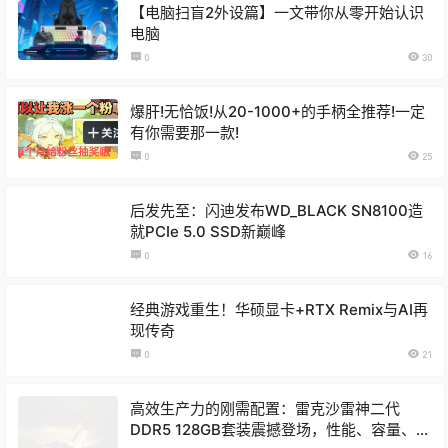
【电脑扫盲2外设篇】一文带你从零开始认识
电脑
0
30
爆肝!无恰饭!从20-1000+的手柄全推荐!一定
有你需要那一款!
0
25
后发先至：闪迪发布WD_BLACK SN8100造
就PCIe 5.0 SSD新巅峰
0
16
经典游戏重生！华硕显卡+RTX Remix与AI再
现传奇
0
21
高效生产力的刚需配置：雷克沙雷神二代
DDR5 128GB套装震撼登场，性能、容量、颜