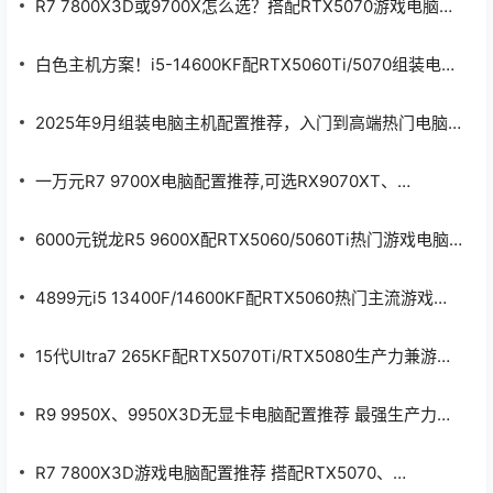
R7 7800X3D或9700X怎么选？搭配RTX5070游戏电脑配
解锁白绝。 2、兑换码：轮回六道
赢取红包奖励，挑战思维极限。合
——解锁六道长门。 3、兑换码：神
置推荐
合成富翁游戏画面精美，音效悦
威雷切——解锁卡卡西。 4、兑换
耳，操作流畅，支持离线畅玩，还
码：像素火影——兑换2…
白色主机方案！i5-14600KF配RTX5060Ti/5070组装电脑
内置丰富的成就系统。 合合成富翁
游戏特色： 1、体验欢乐的合成消
配置推荐
除，多种…
2025年9月组装电脑主机配置推荐，入门到高端热门电脑
配置方案
一万元R7 9700X电脑配置推荐,可选RX9070XT、
RTX5070/5070Ti
6000元锐龙R5 9600X配RTX5060/5060Ti热门游戏电脑
配置推荐
4899元i5 13400F/14600KF配RTX5060热门主流游戏电
脑配置推荐
15代Ultra7 265KF配RTX5070Ti/RTX5080生产力兼游戏
配置推荐
R9 9950X、9950X3D无显卡电脑配置推荐 最强生产力
+游戏平台
R7 7800X3D游戏电脑配置推荐 搭配RTX5070、