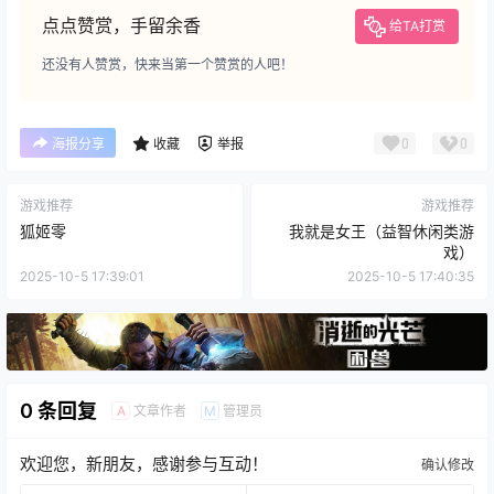
点点赞赏，手留余香
给TA打赏
还没有人赞赏，快来当第一个赞赏的人吧！
0
0
海报分享
收藏
举报
游戏推荐
游戏推荐
狐姬零
我就是女王（益智休闲类游
戏）
2025-10-5 17:39:01
2025-10-5 17:40:35
0 条回复
文章作者
管理员
A
M
欢迎您，新朋友，感谢参与互动！
确认修改