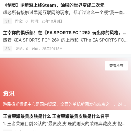
《剑灵》IP新游上线Steam，油腻的世界变成二次元
想必所有接触过早期互联网的玩家，都听过这么一个梗“我一直在洗澡，油腻的师姐在哪里”。这段来时《剑灵》端游的台词，配合游戏PV中热辣油腻的女性角色建模，成为当时风头无二的一个互联网梗，这种源自《剑灵》的性感美术风格，也使这款游戏成为了当时的热门大作。 而十几年后，《剑灵》的美术总监金亨泰，通过《剑星》《妮姬》两款作品，再度证明了这种韩式性感风在全球范围内依旧有着极多受众。 而沉寂了许久的“剑灵IP”…
31
评论：0
时间：
25年10月8日
主宰你的俱乐部！在《EA SPORTS FC™ 26》玩出你的风格，现已全球推出
随着《EA SPORTS FC™ 26》的上市和《The EA SPORTS FC™ Mobile》26 更新，EA SPORTS FC 为大家提供目前最受社群推动的足球体验 加州红木城 - 2025 年 9 月 26 日——今天，Electronic Arts Inc.(NASDAQ：EA) 邀请来自全球各个平台的玩家庆祝世界级的游戏《EA SPORTS FC™ 26》于…
33
评论：0
时间：
25年10月8日
查看所有
资讯
游民极光资讯中心是国内资深、全面的单机新闻发布站点之一，24小时报道国内、全球单机新闻以及各类游戏相关资讯！
王者荣耀最贵皮肤是什么 王者荣耀最贵皮肤是什么名字
1. 王者荣耀目前公认的“最贵皮肤”是武则天的荣耀典藏皮肤“倪克斯神谕”。这款皮肤之所以被称为最贵，是因为它无法通过直接充值购买，必须使用荣耀积分抽取荣耀典藏水晶来兑换。考虑到荣耀水晶的获取概率极低，绝大多数玩家往往需要抽满361次才能保底获得，按照原价计算，这一过程的消费金额高达两千元左右，使其稳坐价格榜首。 2. 除了荣耀典藏皮肤外，还有一种名义上的“最贵直售皮肤”，即仲夏夜之梦系列。这些皮肤…