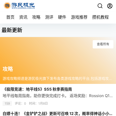
首页
资讯
攻略
测评
硬件
游戏推荐
攒机教程
最新更新
查看所有
攻略
游戏攻略频道是游民极光旗下发布各类游戏攻略的平台,包括游戏攻略、心得秘籍、视频攻略、游戏技巧、强档图文攻略,攻略宝典等，为游戏玩家提供丰富的攻略资源。
《极限竞速：地平线5》S55 秋季赛指南
地平线每周指南，助你更快完成打卡。 返场奖励：Rossion Q1 '10、后台通行证。 赛季累计 80 分，奖励：日产 Tsuru '10。 S55 秋季赛时间：2026.01.08 - 2026.01.15 （每周四晚 10:30 更换季节） 当季累积 20 分，奖励：Rossion Q1 '10 作为打造低产量高性能的 1G 赛车公司，在买断 Nobl…
159
评论：0
时间：
1月8日
白嫖十连！《金铲铲之战》更新可召唤 12 次，概率得神话小小英雄