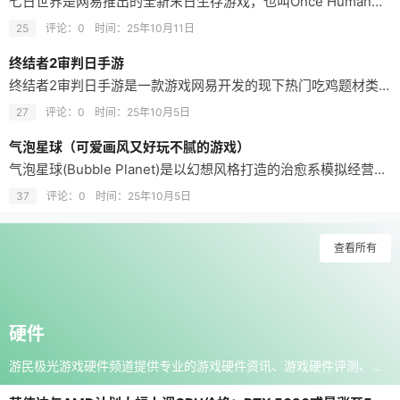
七日世界是网易推出的全新末日生存游戏，也叫Once Human。七日世界将玩家带入一个充满克苏鲁风格的末日世界。在七日世界里，玩家将面临各种怪物的威胁，生存挑战从未如此艰难。为了活下去，万家需要在恶劣的环境中找到资源、建设自己的家园，还要招募幸存者组成队伍，与邪恶势力和异位面生物展开激烈对抗。 七日世界手游怎么样 1、星尘污染让大部分土地变成荒野，充满致命生物，勘探人员要小心应对，提取可用材料才能…
25
评论：0
时间：
25年10月11日
终结者2审判日手游
终结者2审判日手游是一款游戏网易开发的现下热门吃鸡题材类竞技手游，游戏打造了真实的竞技环境，丰富的角色形象，校服萌妹、女装大佬等等，让手机的吃鸡战场充满无限趣味，更多精彩等你体验。 终结者2审判日手游特色： 1、热门吃鸡模式，3D震撼场景制作； 2、丰富角色选择，汉子萌妹一个不能少； 3、广袤地图，高清画质，如临其境的枪战体验。 终结者2审判日小编简评： 游戏以吃鸡为主题设计，超大地图背景设计，真…
27
评论：0
时间：
25年10月5日
气泡星球（可爱画风又好玩不腻的游戏）
气泡星球(Bubble Planet)是以幻想风格打造的治愈系模拟经营手游，带领玩家走进一个悬浮在天空中的梦幻岛屿世界。气泡星球下载玩家可以亲手经营一家特色小店，研发美食、接待客人，感受慢节奏的生活乐趣。气泡星球游戏画面温馨细腻，色彩柔和，营造出宁静而舒适的氛围，适合放松心情。气泡星球下载玩家还可以探索神秘区域，发现隐藏任务与特殊角色，体验充满童话色彩的冒险。 气泡星球游戏怎么玩 1、启动气泡星球…
37
评论：0
时间：
25年10月5日
查看所有
硬件
游民极光游戏硬件频道提供专业的游戏硬件资讯、游戏硬件评测、游戏硬件导购，涵盖CPU、主板、显卡、硬盘、机箱、电源、游戏本、键盘、鼠标、耳机、音响、游戏周边、美女外拍、游戏视频等。