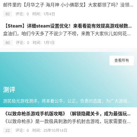
邮件里的【月华之子 海月神 小小佛耶戈】大家都领了吗？没领的记着上线顺便也领了。 今天金铲铲之战召唤界面新上了2026金铲铲之战公开赛春季赛战斗召唤活动，上线就送 12 次抽奖（两次单抽，一次十连，十连是不能分开抽的）。概率得神话级小小英雄【月华之子 海月神 小小格温】。 活动截止时间：2026年3月29日。 奖池一览： 主要就是可以抽到【月华之子 海月神 小小格温】还有【升天星阵】攻击…
82
评论：0
时间：
1月4日
【Steam】详细steam设置优化！来看看能有效提高游戏帧数的设置
盒油们，咱们今天多了不说少了不唠，来教下大家伙儿如何花费两分钟时间来修改Steam基础设置，从而最大程度降低Steam对游戏帧数（尤其是cs等fps游戏）的影响 红色框框为关闭，绿色框框为开启 说不定这条帖子能测出红绿色盲 1.首先打开steam，点击【Steam】→【设置】 2.【好友与聊天】 第一项是steam启动时弹出的列表，建议关闭 3.【通知】 将【显示弹出通知】选择【不在游戏内时】 会…
80
评论：0
时间：
1月1日
查看所有
测评
游民极光游戏测评，将本着公平，公正，负责的态度，为广大游戏玩家带来专业，深度的游戏点评文章，和更具公信力的游戏评分。竭尽所能打造出玩家心目中的原创品牌级栏目。
《以致命枪杀游戏手机版攻略》（解锁隐藏关卡，成为最强玩家！）
《以致命枪杀》是一款极具刺激的手机射击游戏，玩家需要在各种战斗场景中使用各类武器与敌人进行对抗。本文将提供一些攻略技巧，帮助玩家快速提升实力，成为游戏中的顶尖玩家。 一：掌握基本操作技巧 玩家需要熟练掌握游戏的基本操作技巧。通过触摸屏幕进行移动和瞄准，使用虚拟按钮进行射击和换弹，合理运用这些操作技巧可以提高游戏的准确度和反应速度。 二：选择合适的武器 不同的武器在游戏中有着不同的特点和用途。玩家需…
22
评论：0
时间：
25年10月14日