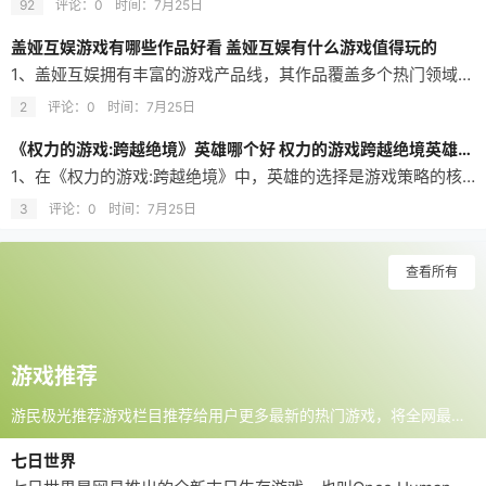
92
评论：0
时间：
7月25日
盖娅互娱游戏有哪些作品好看 盖娅互娱有什么游戏值得玩的
1、盖娅互娱拥有丰富的游戏产品线，其作品覆盖多个热门领域。公司坚持研运一体化，在全球运营了15款游戏，产品类型包括动作卡牌、策略游戏（SLG）、角色扮演游戏（RPG）、大型多人在线游戏（MMO）等，能有效满足不同层次玩家的需求。 2、在IP改编与自研方面，盖娅互娱推出了多款知名作品。基于经典IP的游戏包括《仙剑奇侠传3D回合》、《轩辕剑之天之痕》、《甲铁城的卡巴内瑞》等。其自主研发或发行的产品也颇…
2
评论：0
时间：
7月25日
《权力的游戏:跨越绝境》英雄哪个好 权力的游戏跨越绝境英雄哪个好啊
1、在《权力的游戏:跨越绝境》中，英雄的选择是游戏策略的核心。游戏提供了丰富的英雄阵容，玩家可以收集不同版本的传奇角色，如琼恩·雪诺、丹妮莉丝·坦格利安、詹姆·兰尼斯特、梅丽珊卓以及巨人克星托蒙德等。每个英雄都拥有独特的技能和背景，玩家需要精通这些技能，才能在考验策略的PVP战斗中取得胜利。 2、判断一个英雄是否“好”，关键在于其技能与战斗定位的搭配。游戏采用战棋战斗系统，回合制战斗中需要玩家运用…
3
评论：0
时间：
7月25日
查看所有
游戏推荐
游民极光推荐游戏栏目推荐给用户更多最新的热门游戏，将全网最热门的游戏资源推送给需要的玩家群体，打造国内一流的游戏资讯服务平台，服务于更多玩家和爱好者。
七日世界