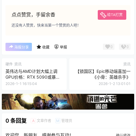
点点赞赏，手留余香
给TA打赏
还没有人赞赏，快来当第一个赞赏的人吧！
0
0
海报分享
收藏
举报
硬件
资讯
资讯
英伟达与AMD计划大幅上调
【锁国区】Epic移动端喜加一
GPU价格：RTX 5090或暴涨
《小骨：英雄杀手》
至5000美元
2026-1-1 16:15:04
2026-1-2 13:01:01
0 条回复
文章作者
管理员
A
M
欢迎您，新朋友，感谢参与互动！
确认修改