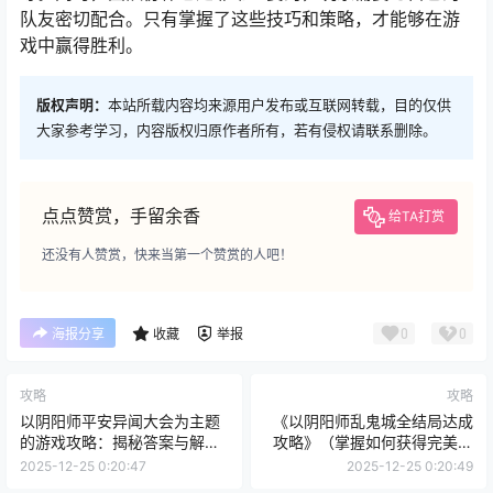
队友密切配合。只有掌握了这些技巧和策略，才能够在游
戏中赢得胜利。
版权声明：
本站所载内容均来源用户发布或互联网转载，目的仅供
大家参考学习，内容版权归原作者所有，若有侵权请联系删除。
点点赞赏，手留余香
给TA打赏
还没有人赞赏，快来当第一个赞赏的人吧！
0
0
海报分享
收藏
举报
攻略
攻略
以阴阳师平安异闻大会为主题
《以阴阳师乱鬼城全结局达成
的游戏攻略：揭秘答案与解谜
攻略》（掌握如何获得完美结
技巧
局，开启新篇章！）
2025-12-25 0:20:47
2025-12-25 0:20:49