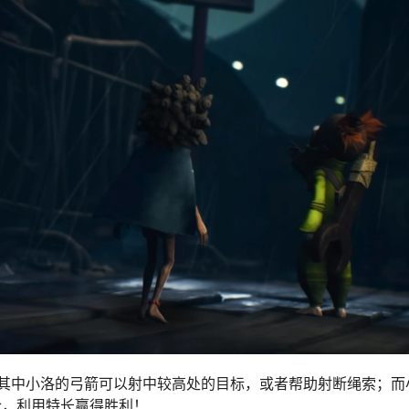
其中小洛的弓箭可以射中较高处的目标，或者帮助射断绳索；而
合，利用特长赢得胜利！