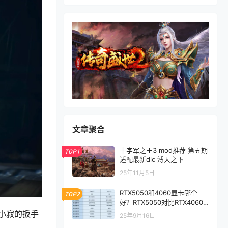
文章聚合
十字军之王3 mod推荐 第五期
TOP1
适配最新dlc 溥天之下
25年11月5日
RTX5050和4060显卡哪个
TOP2
好？RTX5050对比RTX4060/
5060性能评测
小寂的扳手
25年9月16日