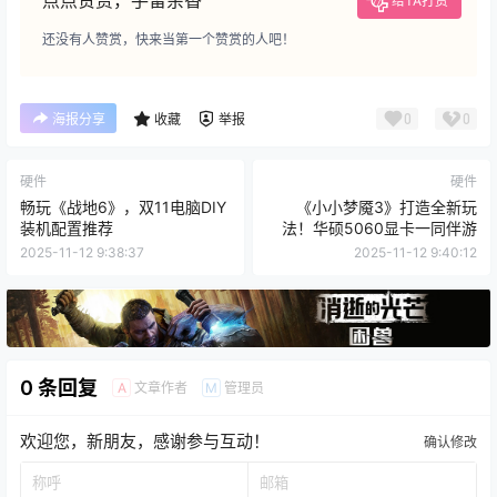
点点赞赏，手留余香
给TA打赏
还没有人赞赏，快来当第一个赞赏的人吧！
0
0
海报分享
收藏
举报
硬件
硬件
畅玩《战地6》，双11电脑DIY
《小小梦魇3》打造全新玩
装机配置推荐
法！华硕5060显卡一同伴游
2025-11-12 9:38:37
2025-11-12 9:40:12
0 条回复
文章作者
管理员
A
M
欢迎您，新朋友，感谢参与互动！
确认修改