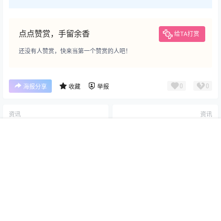
点点赞赏，手留余香
给TA打赏
还没有人赞赏，快来当第一个赞赏的人吧！
0
0
海报分享
收藏
举报
资讯
资讯
难蚌，山寨“黑神话”登录NS！
《生化危机：安魂曲》将有全
售价58元
新感染者，游戏将于10月29日
首页
专题
认证
搜索
菜单
我的
开启预购
2025-10-10 14:04:45
2025-10-11 15:20:08
0 条回复
文章作者
管理员
A
M