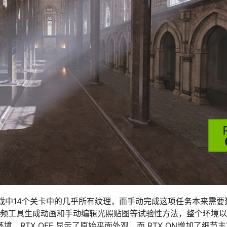
8年经典游戏中14个关卡中的几乎所有纹理，而手动完成这项任务本来需
 AI 视频工具生成动画和手动编辑光照贴图等试验性方法，整个环境
境，RTX OFF 显示了原始平面外观，而 RTX ON增加了细节丰富