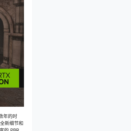
要数年的时
以全新细节和
的 PBR