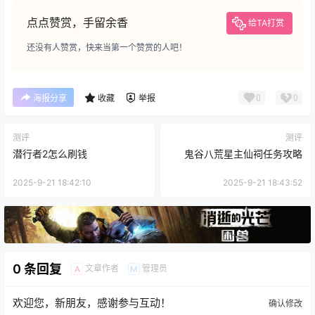
点点赞赏，手留余香
给TA打赏
还没有人赞赏，快来当第一个赞赏的人吧！
0
0
海报分享
收藏
举报
测评
测评
潜行者2怎么刷钱
鬼谷八荒星主仙祠任务攻略
2025-9-21 18:42:10
2025-9-21 18:43:52
0 条回复
文章作者
管理员
A
M
欢迎您，新朋友，感谢参与互动！
确认修改