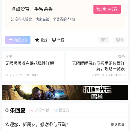
点点赞赏，手留余香
给TA打赏
还没有人赞赏，快来当第一个赞赏的人吧！
0
0
海报分享
收藏
举报
攻略
攻略
无限暖暖凝白珠花属性详解
无限暖暖保心员扳手姐位置详
解，攻略一览表
2025-9-29 10:10:41
2025-9-29 10:12:30
0 条回复
文章作者
管理员
A
M
欢迎您，新朋友，感谢参与互动！
确认修改