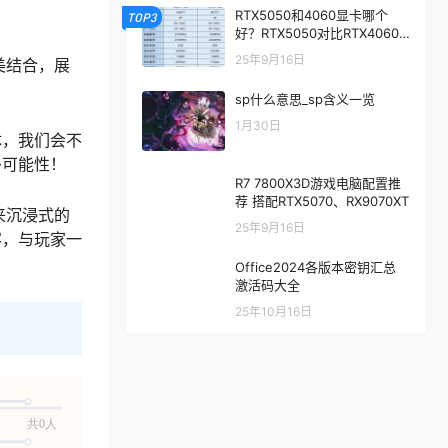
RTX5050和4060显卡哪个
TOP3
好？RTX5050对比RTX4060/
5060性能评测
25年9月16日
美结合，展
sp什么意思_sp含义一览
1月30日
体，我们会不
多可能性！
R7 7800X3D游戏电脑配置推
荐 搭配RTX5070、RX9070XT
来沉浸式的
25年9月16日
容，与玩家一
Office2024各版本密钥汇总
激活码大全
25年10月16日
共0人