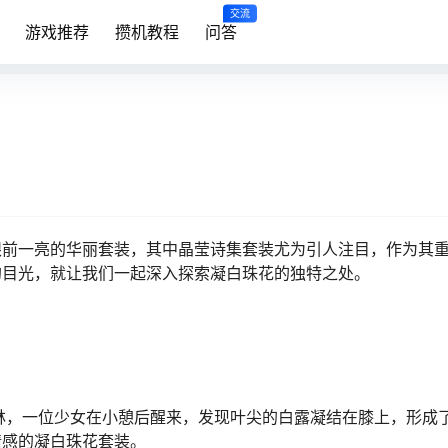
交流
游戏推荐
攒机教程
问答
眼前一亮的华丽套装，其中晶莹诗集套装尤为引人注目，作为其
的目光，就让我们一起深入探索凝白珠花的独特之处。
林，一位少女在小憩后醒来，发现叶尖的白露凝结在膝上，形成
情感的凝白珠花套装。