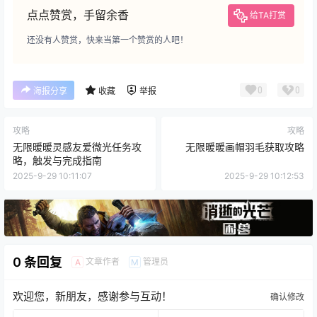
点点赞赏，手留余香
给TA打赏
还没有人赞赏，快来当第一个赞赏的人吧！
0
0
海报分享
收藏
举报
攻略
攻略
无限暖暖灵感友爱微光任务攻
无限暖暖画帽羽毛获取攻略
略，触发与完成指南
2025-9-29 10:11:07
2025-9-29 10:12:53
0 条回复
文章作者
管理员
A
M
欢迎您，新朋友，感谢参与互动！
确认修改