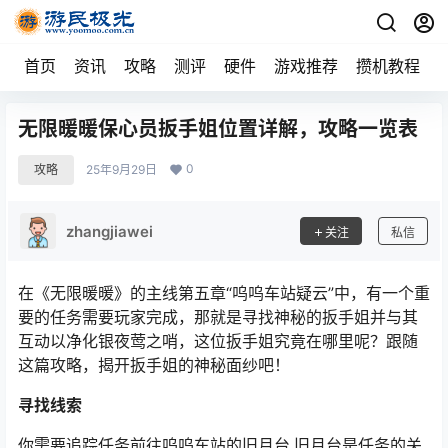
首页
资讯
攻略
测评
硬件
游戏推荐
攒机教程
无限暖暖保心员扳手姐位置详解，攻略一览表
0
攻略
25年9月29日
zhangjiawei
关注
私信
在《无限暖暖》的主线第五章“呜呜车站疑云”中，有一个重
要的任务需要玩家完成，那就是寻找神秘的扳手姐并与其
互动以净化银夜莺之哨，这位扳手姐究竟在哪里呢？跟随
这篇攻略，揭开扳手姐的神秘面纱吧！
寻找线索
你需要追踪任务前往呜呜车站的旧月台,旧月台是任务的关