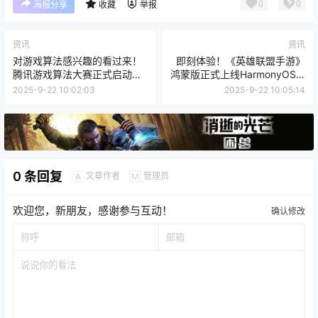
0
0
海报分享
收藏
举报
资讯
资讯
对游戏算法感兴趣的看过来！
即刻体验！《英雄联盟手游》
腾讯游戏算法大赛正式启动报
鸿蒙版正式上线HarmonyOS 5
名
华为游戏中心
2025-9-22 10:02:03
2025-9-22 10:05:14
0 条回复
文章作者
管理员
A
M
欢迎您，新朋友，感谢参与互动！
确认修改