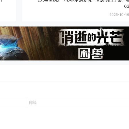
了！
《无畏契约》「多弥尔的复仇」套装明日上架，
6
2025-10-16