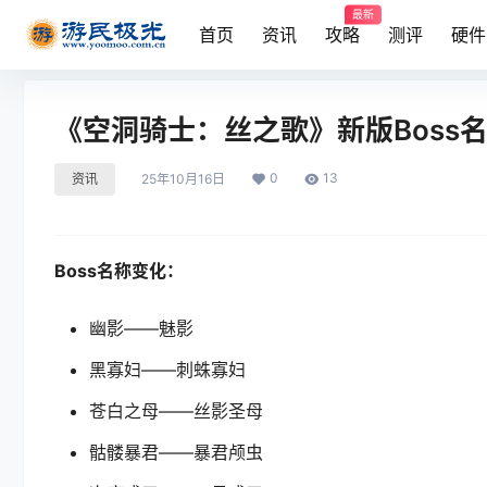
最新
首页
资讯
攻略
测评
硬件
《空洞骑士：丝之歌》新版Boss
0
13
资讯
25年10月16日
Boss名称变化：
幽影——魅影
黑寡妇——刺蛛寡妇
苍白之母——丝影圣母
骷髅暴君——暴君颅虫