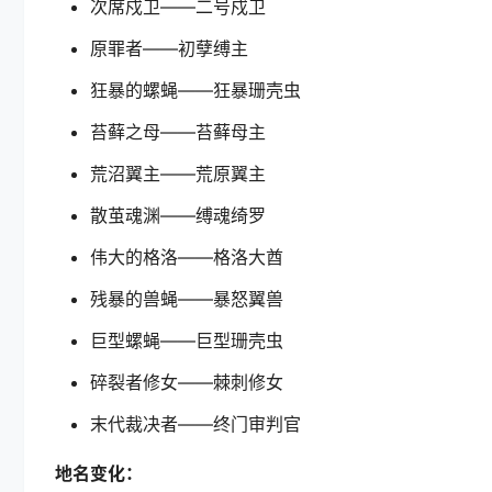
次席戍卫——二号戍卫
原罪者——初孽缚主
狂暴的螺蝇——狂暴珊壳虫
苔藓之母——苔藓母主
荒沼翼主——荒原翼主
散茧魂渊——缚魂绮罗
伟大的格洛——格洛大酋
残暴的兽蝇——暴怒翼兽
巨型螺蝇——巨型珊壳虫
碎裂者修女——棘刺修女
末代裁决者——终门审判官
地名变化：