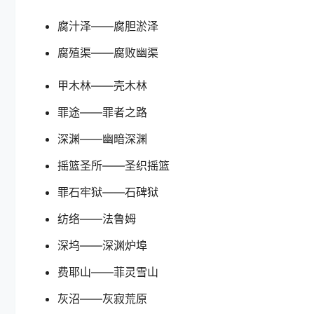
腐汁泽——腐胆淤泽
腐殖渠——腐败幽渠
甲木林——壳木林
罪途——罪者之路
深渊——幽暗深渊
摇篮圣所——圣织摇篮
罪石牢狱——石碑狱
纺络——法鲁姆
深坞——深渊炉埠
费耶山——菲灵雪山
灰沼——灰寂荒原