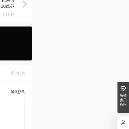
礼包售价
360点券
 15:53:16
提示标题
确认修改
解锁
会员
权限