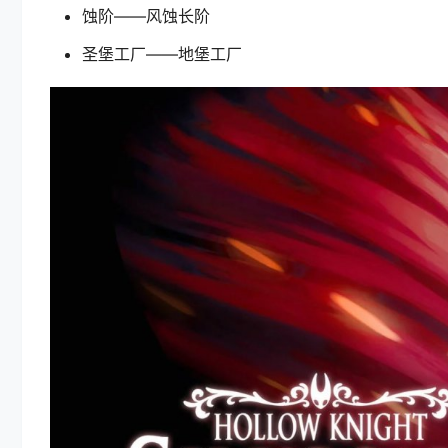
蚀阶——风蚀长阶
圣堡工厂——地堡工厂