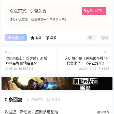
点点赞赏，手留余香
给TA打赏
还没有人赞赏，快来当第一个赞赏的人吧！
0
0
海报分享
收藏
举报
资讯
资讯
《空洞骑士：丝之歌》新版
这UI怕不是《黑暗破坏神4》
Boss名称和地名变化
代餐来了！《罪业烙印》来
啦！
2025-10-16 15:52:41
2025-10-16 15:54:58
0 条回复
文章作者
管理员
A
M
欢迎您，新朋友，感谢参与互动！
确认修改