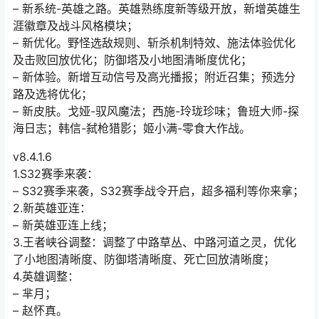
– 新系统-英雄之路。英雄熟练度新等级开放，新增英雄生
涯徽章及战斗风格模块；
– 新优化。野怪选敌规则、斩杀机制特效、施法体验优化
及击败回放优化；防御塔及小地图清晰度优化；
– 新体验。新增互动信号及高光播报；附近召集；预选分
路及选将优化；
– 新皮肤。戈娅-驭风魔法；西施-玲珑珍味；鲁班大师-探
海日志；韩信-弑枪猎影；姬小满-零食大作战。
v8.4.1.6
1.S32赛季来袭：
– S32赛季来袭，S32赛季战令开启，超多福利等你来拿；
2.新英雄亚连：
– 新英雄亚连上线；
3.王者峡谷调整：调整了中路草丛、中路河道之灵，优化
了小地图清晰度、防御塔清晰度、死亡回放清晰度；
4.英雄调整：
– 芈月；
– 赵怀真。