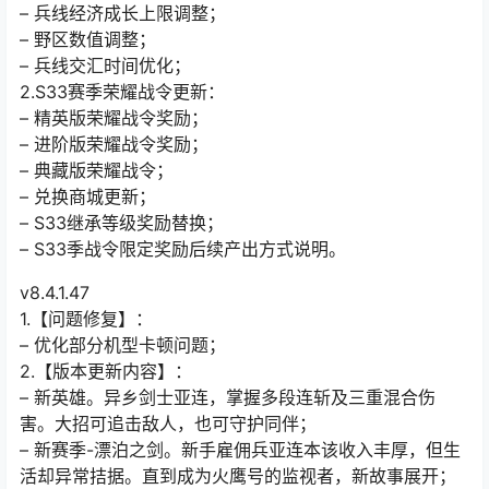
– 兵线经济成长上限调整；
– 野区数值调整；
– 兵线交汇时间优化；
2.S33赛季荣耀战令更新：
– 精英版荣耀战令奖励；
– 进阶版荣耀战令奖励；
– 典藏版荣耀战令；
– 兑换商城更新；
– S33继承等级奖励替换；
– S33季战令限定奖励后续产出方式说明。
v8.4.1.47
1.【问题修复】：
– 优化部分机型卡顿问题；
2.【版本更新内容】：
– 新英雄。异乡剑士亚连，掌握多段连斩及三重混合伤
害。大招可追击敌人，也可守护同伴；
– 新赛季-漂泊之剑。新手雇佣兵亚连本该收入丰厚，但生
活却异常拮据。直到成为火鹰号的监视者，新故事展开；