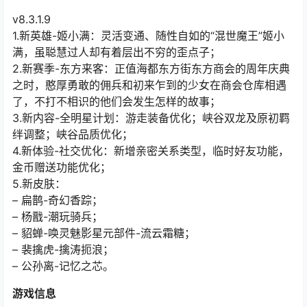
v8.3.1.9
1.新英雄-姬小满：灵活变通、随性自如的“混世魔王”姬小
满，虽聪慧过人却有着层出不穷的歪点子；
2.新赛季-东方来客：正值海都东方街东方商会的周年庆典
之时，憨厚勇敢的佣兵和初来乍到的少女在商会仓库相遇
了，不打不相识的他们会发生怎样的故事；
3.新内容-全明星计划：游走装备优化；峡谷双龙及原初羁
绊调整；峡谷品质优化；
4.新体验-社交优化：新增亲密关系类型，临时好友功能，
金币赠送功能优化；
5.新皮肤：
– 扁鹊-奇幻香踪；
– 杨戬-潮玩骑兵；
– 貂蝉-唤灵魅影星元部件-流云霜糖；
– 裴擒虎-擒涛扼浪；
– 公孙离-记忆之芯。
游戏信息