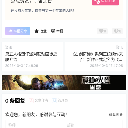
点点赞赏，手留余香
给TA打赏
还没有人赞赏，快来当第一个赞赏的人吧！
0
0
海报分享
收藏
举报
资讯
资讯
第五人格蛋仔派对联动囚徒皮
《古剑奇谭》系列正统续作来
肤介绍
了！新作正式定名为《古
剑》！
2025-10-3 17:46:09
2025-10-3 17:47:08
0 条回复
文章作者
管理员
A
M
欢迎您，新朋友，感谢参与互动！
确认修改