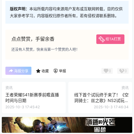
版权声明：
本站所载内容均来源用户发布或互联网转载，目的仅供
大家参考学习，内容版权归原作者所有，若有侵权请联系删除。
点点赞赏，手留余香
给TA打赏
还没有人赞赏，快来当第一个赞赏的人吧！
0
0
海报分享
收藏
举报
资讯
资讯
王者荣耀S41新赛季前瞻直播
线下首个试玩终于来了！《空
时间与日期
洞骑士：丝之歌》NS2试玩版
将在科隆游戏展首次开启！
2025-10-3 17:45:42
2025-10-3 17:46:34