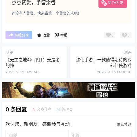
点点赞赏，手留余香
给TA打赏
还没有人赞赏，快来当第一个赞赏的人吧！
0
0
海报分享
收藏
举报
测评
测评
《无主之地4》评测：姜是老
诛仙手游：一款值得期待的玄
的辣
幻仙侠游戏
2025-9-12 16:51:45
2025-9-16 14:36:10
0 条回复
文章作者
管理员
A
M
欢迎您，新朋友，感谢参与互动！
确认修改