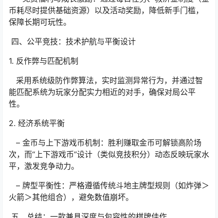
币耗尽时提供基础资源）以及活动奖励，降低新手门槛，
保障长期可玩性。
四、公平竞技：技术护航与平衡设计
1. 反作弊与匹配机制
采用系统级防作弊算法，实时监测异常行为，并通过智
能匹配系统为玩家分配实力相近的对手，确保对局公平
性。
2. 经济系统平衡
– 金币与上下游戏币机制：胜利赚取金币可解锁高阶场
次，而“上下游戏币”设计（类似竞技积分）动态反映玩家水
平，激发竞争动力。
– 牌型平衡性：严格遵循传统斗地主牌型规则（如炸弹＞
火箭＞其他组合），避免数值崩坏。
五、总结：一款兼具深度与包容性的棋牌佳作