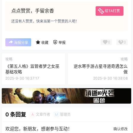
点点赞赏，手留余香
给TA打赏
还没有人赞赏，快来当第一个赞赏的人吧！
0
0
海报分享
收藏
举报
攻略
攻略
《第五人格》监管者梦之女巫
逆水寒手游占星寻道奇遇怎么
基础攻略
做
2025-9-30 16:37:17
2025-9-30 16:38:08
0 条回复
文章作者
管理员
A
M
欢迎您，新朋友，感谢参与互动！
确认修改