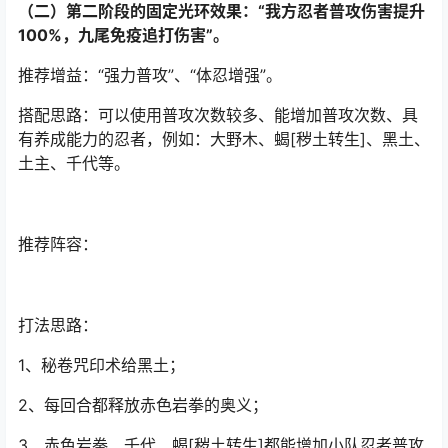
（二）第二阶段的固定光环效果：“我方忍者普攻伤害提升
100%，九尾免疫追打伤害”。
推荐增益：“强力普攻”、“体忍增强”。
搭配思路：可以使用普攻次数较多、能增加普攻次数、具
有养成能力的忍者，例如：大野木、蝎[秽土转生]、黑土、
土主、千代等。
推荐阵容：
打法思路：
1、秘卷咒印术给黑土；
2、每回合都释放赤色岩拳的奥义；
3、赤色岩拳、千代、蝎[秽土转生]都能增加小队忍者普攻