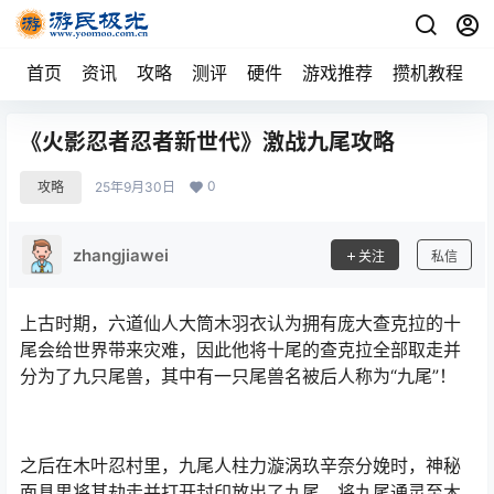
首页
资讯
攻略
测评
硬件
游戏推荐
攒机教程
《火影忍者忍者新世代》激战九尾攻略
0
攻略
25年9月30日
zhangjiawei
关注
私信
上古时期，六道仙人大筒木羽衣认为拥有庞大查克拉的十
尾会给世界带来灾难，因此他将十尾的查克拉全部取走并
分为了九只尾兽，其中有一只尾兽名被后人称为“九尾”！
之后在木叶忍村里，九尾人柱力漩涡玖辛奈分娩时，神秘
面具男将其劫走并打开封印放出了九尾，将九尾通灵至木