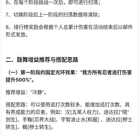
6、在每个阶段挑战一次后，即可进行扫荡；
7、切换阶段后上一阶段的扫荡数据将清除；
8、排行榜奖励会根据个人总累计伤害在活动结束后以邮件
形式发放。
二、鼓舞增益推荐与搭配思路
（一）第一阶段的固定光环效果：“我方所有忍者追打伤害
提升500%”。
推荐增益：“冷静”。
搭配思路：可以使用追打次数较多、能增加追打次数、具
有养成能力的忍者，例如：汉[五尾人柱力]、迪达拉[“晓”
创生]、手鞠[忍界大战]、宇智波止水[和服] 、迪达拉[秽土
转生]、蝎[秽土转生]。