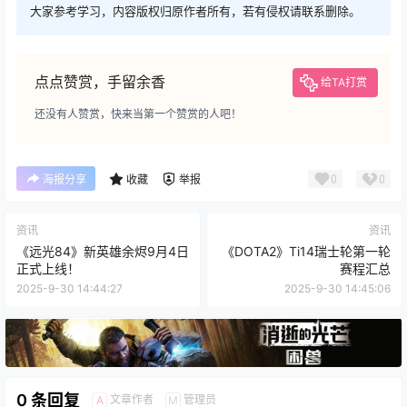
大家参考学习，内容版权归原作者所有，若有侵权请联系删除。
点点赞赏，手留余香
给TA打赏
还没有人赞赏，快来当第一个赞赏的人吧！
0
0
海报分享
收藏
举报
资讯
资讯
《远光84》新英雄余烬9月4日
《DOTA2》Ti14瑞士轮第一轮
正式上线！
赛程汇总
2025-9-30 14:44:27
2025-9-30 14:45:06
0 条回复
文章作者
管理员
A
M