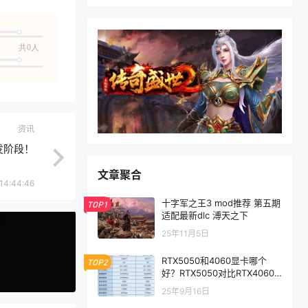
共0人
资讯
发阶段！
文章聚合
14:44:46
十字军之王3 mod推荐 第五期
TOP1
适配最新dlc 溥天之下
25年11月5日
RTX5050和4060显卡哪个
TOP2
好？RTX5050对比RTX4060/
5060性能评测
25年9月16日