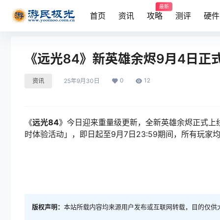
最新
首页
资讯
攻略
测评
硬件
《远光84》新英雄余烬9月4日正
0
12
资讯
25年9月30日
《
远光84
》今日迎来重量级更新，全新英雄余烬正式上
时体验活动」，即日起至9月7日23:59期间，所有玩
版权声明：
本站所载内容均来源用户发布或互联网转载，目的仅供