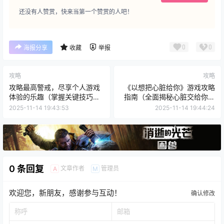
还没有人赞赏，快来当第一个赞赏的人吧！
0
0
海报分享
收藏
举报
攻略
攻略
攻略最高警戒，尽享个人游戏
《以想把心脏给你》游戏攻略
体验的乐趣（掌握关键技巧，
指南（全面揭秘心脏交给你的
征服游戏世界的顶峰）
技巧和策略）
2025-11-14 19:43:53
2025-11-14 19:44:24
0 条回复
文章作者
管理员
A
M
欢迎您，新朋友，感谢参与互动！
确认修改