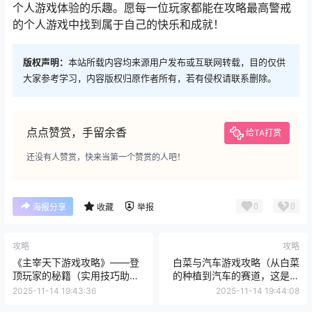
个人游戏体验的乐趣。愿每一位玩家都能在攻略最高警戒
的个人游戏中找到属于自己的快乐和成就！
版权声明：
本站所载内容均来源用户发布或互联网转载，目的仅供
大家参考学习，内容版权归原作者所有，若有侵权请联系删除。
点点赞赏，手留余香
给TA打赏
还没有人赞赏，快来当第一个赞赏的人吧！
0
0
海报分享
收藏
举报
攻略
攻略
《主宰天下游戏攻略》——登
白菜与汽车游戏攻略（从白菜
顶玩家的秘籍（实用技巧助你
的种植到汽车的赛道，这是一
成为游戏主宰！）
场冒险之旅）
2025-11-14 19:43:36
2025-11-14 19:44:08