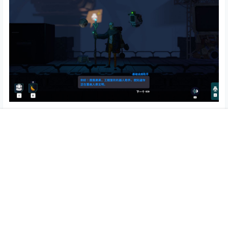
如果你也喜欢这种生存基建+银河城的风格，不如就来考虑
试试《肯特开拓史》，直接加入重启人类文明的旅途吧，
首页
专题
认证
搜索
菜单
我的
相信我，它的品质不会让你后悔的。
版权声明：
本站所载内容均来源用户发布或互联网转载，目的仅供
大家参考学习，内容版权归原作者所有，若有侵权请联系删除。
点点赞赏，手留余香
给TA打赏