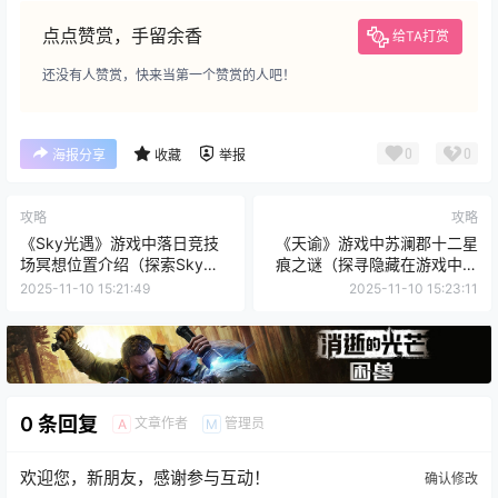
点点赞赏，手留余香
给TA打赏
还没有人赞赏，快来当第一个赞赏的人吧！
0
0
海报分享
收藏
举报
攻略
攻略
《Sky光遇》游戏中落日竞技
《天谕》游戏中苏澜郡十二星
场冥想位置介绍（探索Sky世
痕之谜（探寻隐藏在游戏中的
界中的冥想之地）
神秘符号与传说）
2025-11-10 15:21:49
2025-11-10 15:23:11
0 条回复
文章作者
管理员
A
M
欢迎您，新朋友，感谢参与互动！
确认修改