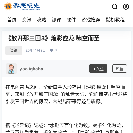
首页
资讯
攻略
测评
硬件
游戏推荐
攒机教程
《放开那三国3》煌彩应龙 啸空而至
0
资讯
25年11月9日
yoojighaha
关注
私信
在电闪雷鸣之间，全新白金人形神兽【煌彩·应龙】啸空而
至，来到《放开那三国3》的乱世大陆，它的横空出世必将
引发三国世界的惊叹，为战局带来奇迹与震撼。
据《述异记》记载：“水虺五百年化为蛟，蛟千年化为龙，
龙五百年为角龙，千年为应龙。” 【煌彩·应龙】身形高大