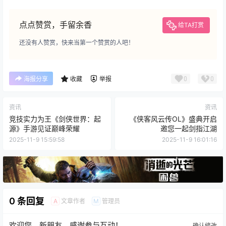
点点赞赏，手留余香
给TA打赏
还没有人赞赏，快来当第一个赞赏的人吧！
0
0
海报分享
收藏
举报
资讯
资讯
竞技实力为王《剑侠世界：起
《侠客风云传OL》盛典开启
源》手游见证巅峰荣耀
邀您一起剑指江湖
2025-11-9 15:59:58
2025-11-9 16:01:16
0 条回复
文章作者
管理员
A
M
欢迎您，新朋友，感谢参与互动！
确认修改