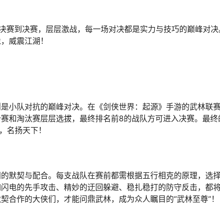
半决赛到决赛，层层激战，每一场对决都是实力与技巧的巅峰对决
像，威震江湖！
则是小队对抗的巅峰对决。在《剑侠世界：起源》手游的武林联
赛和淘汰赛层层选拔，最终排名前8的战队方可进入决赛。最终
像，名扬天下！
间的默契与配合。每支战队在赛前都需根据五行相克的原理，选
如闪电的先手攻击、精妙的迂回躲避、稳扎稳打的防守反击，都
契合作的大侠们，才能问鼎武林，成为众人瞩目的“武林至尊”！