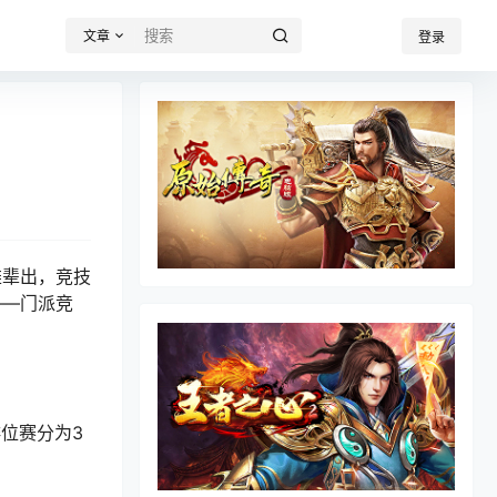
文章
登录
雄辈出，竞技
——门派竞
位赛分为3