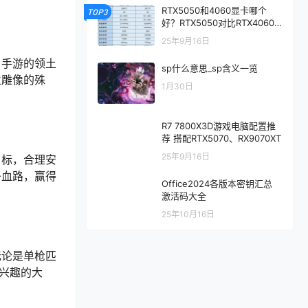
RTX5050和4060显卡哪个
TOP3
好？RTX5050对比RTX4060/
5060性能评测
25年9月16日
》手游的领土
sp什么意思_sp含义一览
立雕像的殊
1月30日
R7 7800X3D游戏电脑配置推
荐 搭配RTX5070、RX9070XT
25年9月16日
目标，合理安
条血路，赢得
Office2024各版本密钥汇总
激活码大全
25年10月16日
无论是单枪匹
兴趣的大