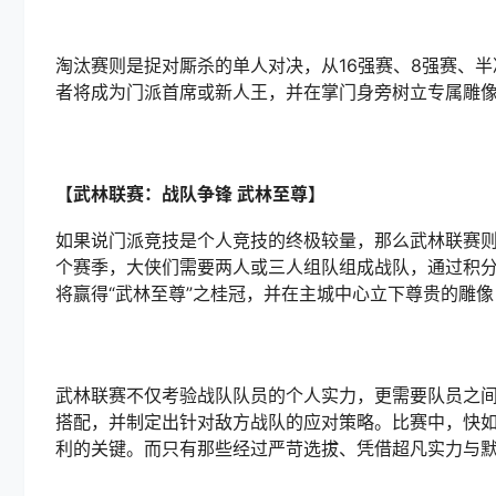
淘汰赛则是捉对厮杀的单人对决，从16强赛、8强赛、
者将成为门派首席或新人王，并在掌门身旁树立专属雕
【武林联赛：战队争锋 武林至尊】
如果说门派竞技是个人竞技的终极较量，那么武林联赛
个赛季，大侠们需要两人或三人组队组成战队，通过积分
将赢得“武林至尊”之桂冠，并在主城中心立下尊贵的雕
武林联赛不仅考验战队队员的个人实力，更需要队员之
搭配，并制定出针对敌方战队的应对策略。比赛中，快
利的关键。而只有那些经过严苛选拔、凭借超凡实力与默