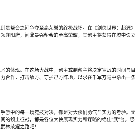
战则是帮会之间争夺至高荣誉的终极战场。在《剑侠世界：起源
占领襄阳府，问鼎最强帮会的至高荣耀，其帮主将获得在城中设
战术的体现。在这场大战中，帮主或副帮主将决定宣战的时间与
通力合作，打击敌方、守护己方阵地，以求在千军万马中杀出一
》手游中的每一场竞技对决，都是对大侠们勇气与实力的考验。
间的领土征战，都是各位大侠展现实力和谋略的绝佳“武”台。感
往武林荣耀之路吧！