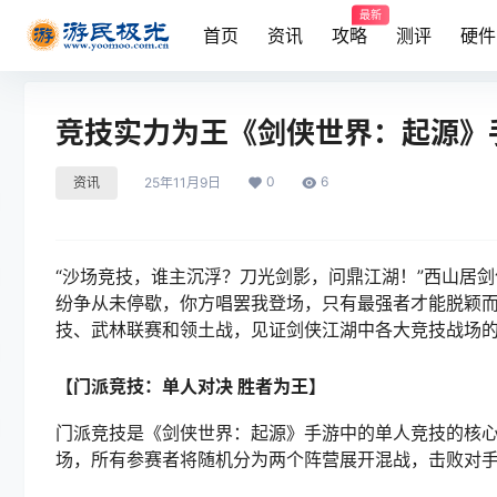
最新
首页
资讯
攻略
测评
硬件
竞技实力为王《剑侠世界：起源》
0
6
资讯
25年11月9日
“沙场竞技，谁主沉浮？刀光剑影，问鼎江湖！”西山居
纷争从未停歇，你方唱罢我登场，只有最强者才能脱颖
技、武林联赛和领土战，见证剑侠江湖中各大竞技战场
【门派竞技：单人对决 胜者为王】
门派竞技是《剑侠世界：起源》手游中的单人竞技的核心
场，所有参赛者将随机分为两个阵营展开混战，击败对手