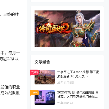
。最终的胜
赛中，每月一
的冠军战队
文章聚合
十字军之王3 mod推荐 第五期
TOP1
适配最新dlc 溥天之下
25年11月5日
择最佳的职业
2025年9月组装电脑主机配置
将成为战队胜
TOP2
推荐，入门到高端热门电脑配
置方案
25年10月4日