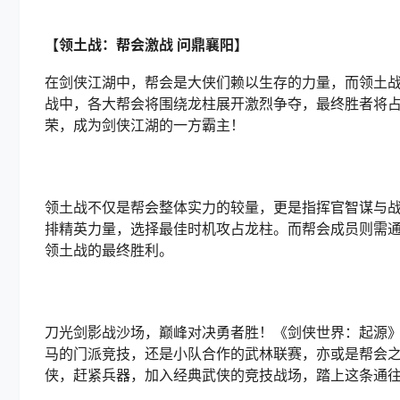
【领土战：帮会激战 问鼎襄阳】
在剑侠江湖中，帮会是大侠们赖以生存的力量，而领土
战中，各大帮会将围绕龙柱展开激烈争夺，最终胜者将
荣，成为剑侠江湖的一方霸主！
领土战不仅是帮会整体实力的较量，更是指挥官智谋与
排精英力量，选择最佳时机攻占龙柱。而帮会成员则需
领土战的最终胜利。
刀光剑影战沙场，巅峰对决勇者胜！《剑侠世界：起源
马的门派竞技，还是小队合作的武林联赛，亦或是帮会之
侠，赶紧兵器，加入经典武侠的竞技战场，踏上这条通