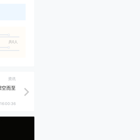
共0人
资讯
啸空而至
16:00:36