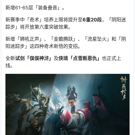
新增61-65层「装备叠音」。
新赛季中「奇术」培养上限将提升至
6重20段
，「阴阳迷
踪步」将开放第六重突破效果。
新增「狮吼正声」、「金蟾腾跃」、「流星坠火」和「阴
阳迷踪步」这四种奇术新悟的变招。
全新
试剑「俣俣神浒」
及
侠境「点雪断恩仇」
也正式上
线。