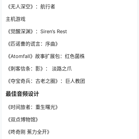
《无人深空》：航行者
主机游戏
《觉醒深渊》：Siren’s Rest
《匹诺曹的谎言：序曲》
《Atomfall》故事扩展包：红色菌株
《刺客信条：影》： 淡路之爪
《夺宝奇兵：古老之圈》：巨人教团
最佳音频设计
《时间旅者：重生曙光》
《双点博物馆》
《咚奇刚 蕉力全开》