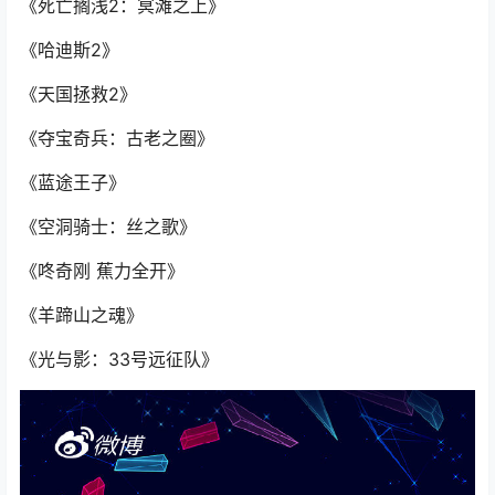
《死亡搁浅2：冥滩之上》
《哈迪斯2》
《天国拯救2》
《夺宝奇兵：古老之圈》
《蓝途王子》
《空洞骑士：丝之歌》
《咚奇刚 蕉力全开》
《羊蹄山之魂》
《光与影：33号远征队》