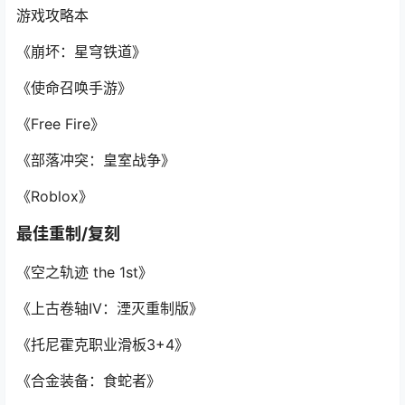
游戏攻略本
《崩坏：星穹铁道》
《使命召唤手游》
《Free Fire》
《部落冲突：皇室战争》
《Roblox》
最佳重制/复刻
《空之轨迹 the 1st》
《上古卷轴IV：湮灭重制版》
《托尼霍克职业滑板3+4》
《合金装备：食蛇者》