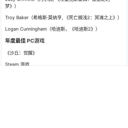
梦》）
Troy Baker（希格斯·莫纳亨, 《死亡搁浅2：冥滩之上》）
Logan Cunningham（哈迪斯，《哈迪斯2》）
年度最佳
PC游戏
《沙丘：觉醒》
Steam 游戏
《天国：拯救II》
首页
专题
认证
搜索
菜单
我的
主机游戏
《多重人生》
《非生物因素》
《PEAK》