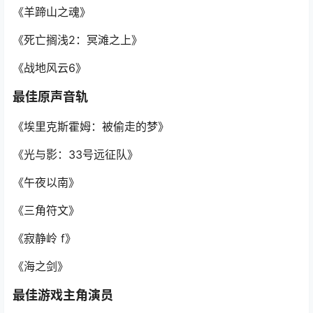
《羊蹄山之魂》
《死亡搁浅2：冥滩之上》
《战地风云6》
最佳原声音轨
《埃里克斯霍姆：被偷走的梦》
《光与影：33号远征队》
《午夜以南》
《三角符文》
《寂静岭 f》
《海之剑》
最佳游戏主角演员