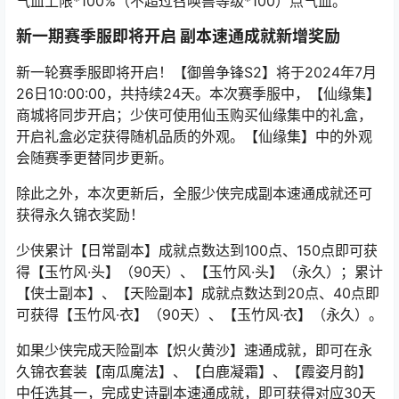
气血上限*100%（不超过召唤兽等级*100）点气血。
新一期赛季服即将开启 副本速通成就新增奖励
新一轮赛季服即将开启！【御兽争锋S2】将于2024年7月
26日10:00:00，共持续24天。本次赛季服中，【仙缘集】
商城将同步开启；少侠可使用仙玉购买仙缘集中的礼盒，
开启礼盒必定获得随机品质的外观。【仙缘集】中的外观
会随赛季更替同步更新。
除此之外，本次更新后，全服少侠完成副本速通成就还可
获得永久锦衣奖励！
少侠累计【日常副本】成就点数达到100点、150点即可获
得【玉竹风·头】（90天）、【玉竹风·头】（永久）；累计
【侠士副本】、【天险副本】成就点数达到20点、40点即
可获得【玉竹风·衣】（90天）、【玉竹风·衣】（永久）。
如果少侠完成天险副本【炽火黄沙】速通成就，即可在永
久锦衣套装【南瓜魔法】、【白鹿凝霜】、【霞姿月韵】
中任选其一，完成史诗副本速通成就，即可获得对应30天