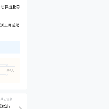
将自动弹出此界
激活工具或服
共0人
其它信息
么激活激活？