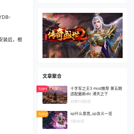
YDB-
的安装后，根
文章聚合
十字军之王3 mod推荐 第五期
TOP1
适配最新dlc 溥天之下
25年11月5日
sp什么意思_sp含义一览
TOP2
1月30日