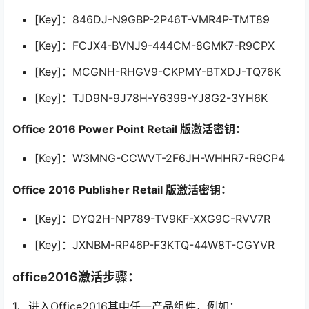
[Key]：846DJ-N9GBP-2P46T-VMR4P-TMT89
[Key]：FCJX4-BVNJ9-444CM-8GMK7-R9CPX
[Key]：MCGNH-RHGV9-CKPMY-BTXDJ-TQ76K
[Key]：TJD9N-9J78H-Y6399-YJ8G2-3YH6K
Office 2016 Power Point Retail 版激活密钥：
[Key]：W3MNG-CCWVT-2F6JH-WHHR7-R9CP4
Office 2016 Publisher Retail 版激活密钥：
[Key]：DYQ2H-NP789-TV9KF-XXG9C-RVV7R
[Key]：JXNBM-RP46P-F3KTQ-44W8T-CGYVR
office2016激活步骤：
1、进入Office2016其中任一产品组件，例如：