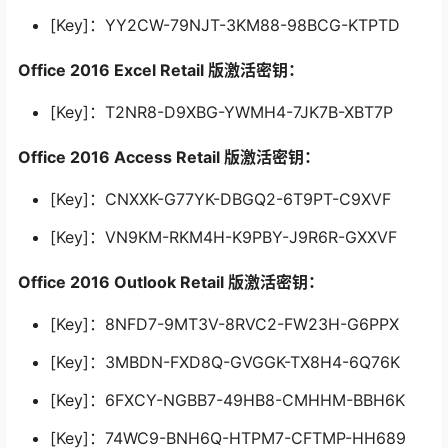
[Key]：YY2CW-79NJT-3KM88-98BCG-KTPTD
Office 2016 Excel Retail 版激活密钥：
[Key]：T2NR8-D9XBG-YWMH4-7JK7B-XBT7P
Office 2016 Access Retail 版激活密钥：
[Key]：CNXXK-G77YK-DBGQ2-6T9PT-C9XVF
[Key]：VN9KM-RKM4H-K9PBY-J9R6R-GXXVF
Office 2016 Outlook Retail 版激活密钥：
[Key]：8NFD7-9MT3V-8RVC2-FW23H-G6PPX
[Key]：3MBDN-FXD8Q-GVGGK-TX8H4-6Q76K
[Key]：6FXCY-NGBB7-49HB8-CMHHM-BBH6K
[Key]：74WC9-BNH6Q-HTPM7-CFTMP-HH689