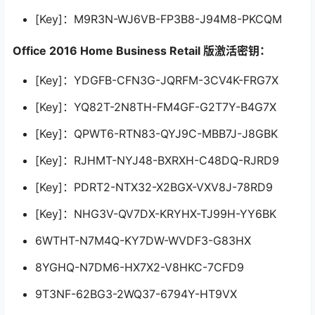
[Key]：M9R3N-WJ6VB-FP3B8-J94M8-PKCQM
Office 2016 Home Business Retail 版激活密钥：
[Key]：YDGFB-CFN3G-JQRFM-3CV4K-FRG7X
[Key]：YQ82T-2N8TH-FM4GF-G2T7Y-B4G7X
[Key]：QPWT6-RTN83-QYJ9C-MBB7J-J8GBK
[Key]：RJHMT-NYJ48-BXRXH-C48DQ-RJRD9
[Key]：PDRT2-NTX32-X2BGX-VXV8J-78RD9
[Key]：NHG3V-QV7DX-KRYHX-TJ99H-YY6BK
6WTHT-N7M4Q-KY7DW-WVDF3-G83HX
8YGHQ-N7DM6-HX7X2-V8HKC-7CFD9
9T3NF-62BG3-2WQ37-6794Y-HT9VX