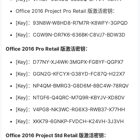
Office 2016 Project Pro Retail 版激活密钥：
[Key]：93N8W-W8HD8-R7M7R-K8WFY-3GPQD
[Key]：CGW9N-DR7K6-636BK-C8VJ7-BDW3D
Office 2016 Pro Retail 版激活密钥：
[Key]：D77NY-XJ4WK-3MGPX-FGBYF-QGPX7
[Key]：GGN2G-KFCYX-G38YD-FC87Q-H22X7
[Key]：NP4QM-BMRG3-G8D6M-8BC4W-78RQV
[Key]：NTGF6-Q4QRC-M7Q9R-KBYJV-XD8DV
[Key]：V4PG8-NK3WC-RG6X3-RWB37-X77HH
[Key]：XKK79-6GNKP-FVDCH-K24VH-3J3VH
Office 2016 Project Std Retail 版激活密钥：