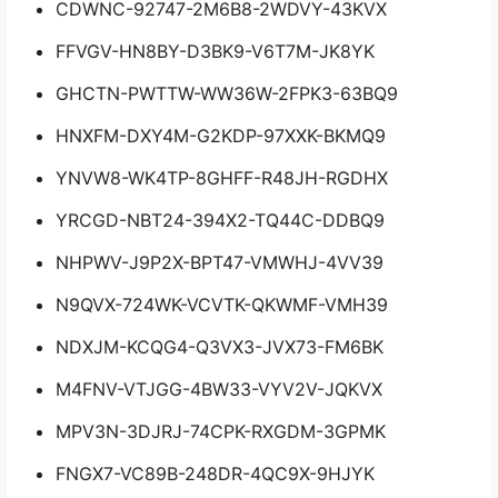
CDWNC-92747-2M6B8-2WDVY-43KVX
FFVGV-HN8BY-D3BK9-V6T7M-JK8YK
GHCTN-PWTTW-WW36W-2FPK3-63BQ9
HNXFM-DXY4M-G2KDP-97XXK-BKMQ9
YNVW8-WK4TP-8GHFF-R48JH-RGDHX
YRCGD-NBT24-394X2-TQ44C-DDBQ9
NHPWV-J9P2X-BPT47-VMWHJ-4VV39
N9QVX-724WK-VCVTK-QKWMF-VMH39
NDXJM-KCQG4-Q3VX3-JVX73-FM6BK
M4FNV-VTJGG-4BW33-VYV2V-JQKVX
MPV3N-3DJRJ-74CPK-RXGDM-3GPMK
FNGX7-VC89B-248DR-4QC9X-9HJYK