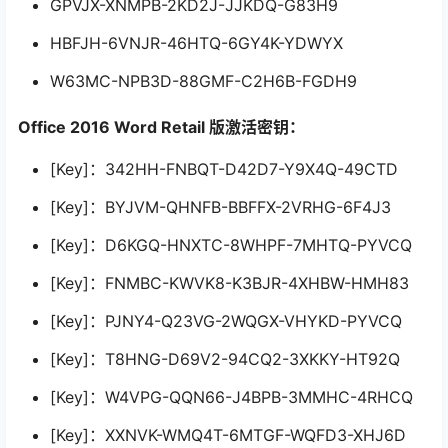
GPVJX-XNMPB-2KD2J-JJKDQ-G83H9
HBFJH-6VNJR-46HTQ-6GY4K-YDWYX
W63MC-NPB3D-88GMF-C2H6B-FGDH9
Office 2016 Word Retail 版激活密钥：
[Key]：342HH-FNBQT-D42D7-Y9X4Q-49CTD
[Key]：BYJVM-QHNFB-BBFFX-2VRHG-6F4J3
[Key]：D6KGQ-HNXTC-8WHPF-7MHTQ-PYVCQ
[Key]：FNMBC-KWVK8-K3BJR-4XHBW-HMH83
[Key]：PJNY4-Q23VG-2WQGX-VHYKD-PYVCQ
[Key]：T8HNG-D69V2-94CQ2-3XKKY-HT92Q
[Key]：W4VPG-QQN66-J4BPB-3MMHC-4RHCQ
[Key]：XXNVK-WMQ4T-6MTGF-WQFD3-XHJ6D