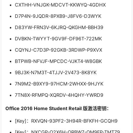
CXTHH-VNJGK-MDCVT-KKWYQ-4GDHX
D7P4N-9JQDR-8PXB9-J8FV6-D3WYK
D83YW-FRN3V-6KJRQ-QKGHM-BBH39
DVBKN-TWYYT-9GV9F-DF96T-722MK
CQYNJ-C7D3P-92GKB-3RDWP-P9XVX
BTPWB-NFVJF-MPCDC-VJKT4-W8GBK
9BJ3K-N7M3T-4TJJV-2V473-8K8YK
7N9M2-B9XY9-97HCM-2WHXX-9HJYK
7TN8X-RFMPQ-XQRDV-4HQHY-YWRD9
Office 2016 Home Student Retail 版激活密钥：
[Key]：RXVQN-93PF2-3H94R-BFKFH-GCQH9
[Key]：NXCGP-Q2X6H-QRBW7-QM9FP-TMT79