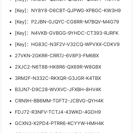
[Key]：NY8Y8-D6CBT-QJPWG-XPBGC-KW3H9
[Key]：P2JBN-GJQYC-CG8RR-M7BQV-M4G79
[Key]：N4VKB-GVBGG-9YHDC-CT393-RJRFK
[Key]：HG83C-N3F2V-V32CQ-WPVXX-CDKV9
27VKN-2GKRR-CRR7J-6V8P3-FM6BX
2XJC2-N6T8B-HK8R6-QX69R-W8GBX
3RM2F-N332C-RKXQR-G3JGR-K4TBX
B3JN7-D9C28-WVXVC-JFXBH-8HV4K
CRN9H-BB6MM-TGFT2-JCBVG-QYH4K
FDJ72-R3NFV-TCTJ4-43WKD-4GDH9
GCXN3-X2PD4-PTRR6-KCYYW-HMH4K