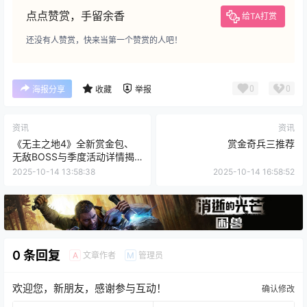
点点赞赏，手留余香
给TA打赏
还没有人赞赏，快来当第一个赞赏的人吧！
0
0
海报分享
收藏
举报
资讯
资讯
《无主之地4》全新赏金包、
赏金奇兵三推荐
无敌BOSS与季度活动详情揭
晓
2025-10-14 13:58:38
2025-10-14 16:58:52
0 条回复
文章作者
管理员
A
M
欢迎您，新朋友，感谢参与互动！
确认修改