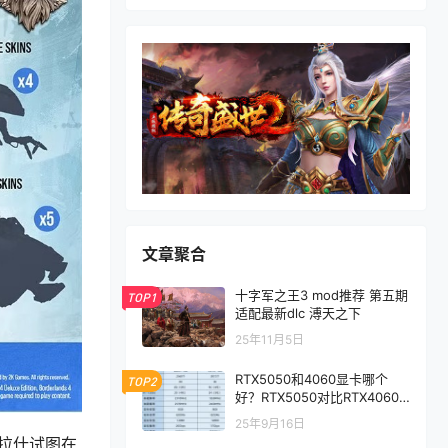
文章聚合
十字军之王3 mod推荐 第五期
TOP1
适配最新dlc 溥天之下
25年11月5日
RTX5050和4060显卡哪个
TOP2
好？RTX5050对比RTX4060/
5060性能评测
25年9月16日
色拉什试图在