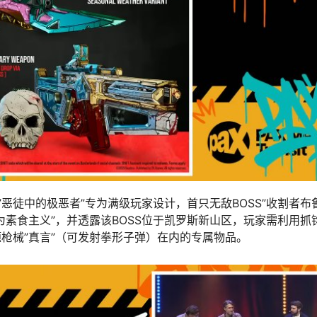
恶徒中的极恶者”专为满级玩家设计，首只无敌BOSS”收割者布
素食主义”，并透露该BOSS位于凯罗斯新山区，玩家需利用抓
枪械”真言”（可发射拳形子弹）在内的专属物品。