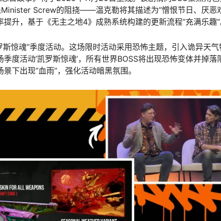
ister Screw的阻挠——温克勒将其描述为”憎恨节日、厌
率提升，基于《无主之地4》成熟系统构建的更新流程”充满乐趣”
”凯罗斯惊魂”季度活动。这场限时活动采用恐怖主题，引入诡异天
季度活动’凯罗斯惊魂’，所有世界BOSS将出现恐怖变体并掉落
场景下出现”血雨”，强化活动暗黑氛围。