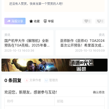
还没有人赞赏，快来当第一个赞赏的人吧！
0
0
海报分享
收藏
举报
资讯
资讯
国产机甲大作《解限机》全新
巫师新作《巫师4》TGA2024
预告在TGA亮相，2025年春季
首次公开预告！希里首次成为
正式上线
系列主角
2025-10-13 16:03:36
2025-10-13 16:05:09
0 条回复
文章作者
管理员
A
M
欢迎您，新朋友，感谢参与互动！
确认修改