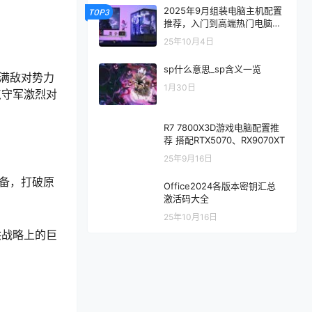
2025年9月组装电脑主机配置
TOP3
推荐，入门到高端热门电脑配
置方案
25年10月4日
sp什么意思_sp含义一览
充满敌对势力
1月30日
点守军激烈对
R7 7800X3D游戏电脑配置推
荐 搭配RTX5070、RX9070XT
25年9月16日
装备，打破原
Office2024各版本密钥汇总
激活码大全
25年10月16日
供战略上的巨