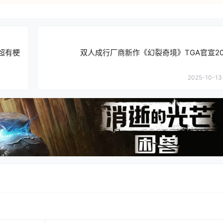
超有梗
双人成行厂商新作《幻裂奇境》TGA官宣20
2025-10-13 