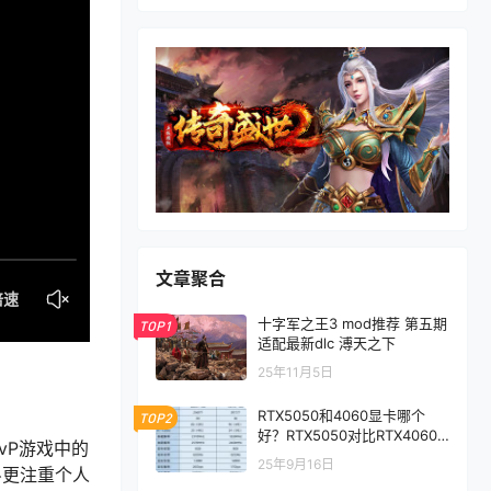
文章聚合
十字军之王3 mod推荐 第五期
TOP1
适配最新dlc 溥天之下
25年11月5日
RTX5050和4060显卡哪个
TOP2
好？RTX5050对比RTX4060/
vP游戏中的
5060性能评测
25年9月16日
斗更注重个人