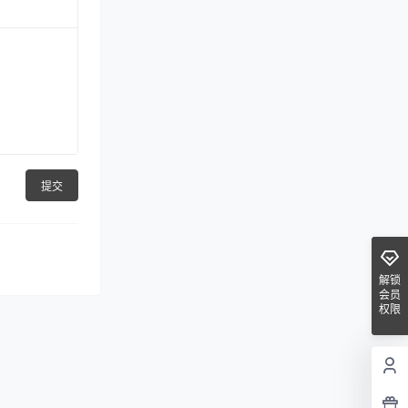
提交
解锁
会员
权限