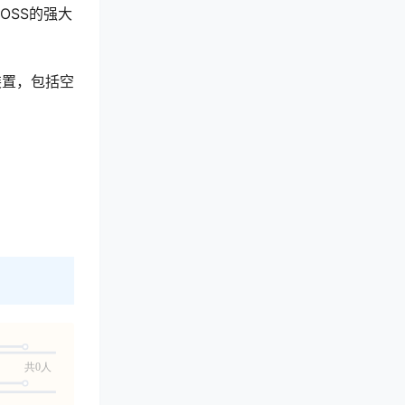
OSS的强大
装置，包括空
共0人