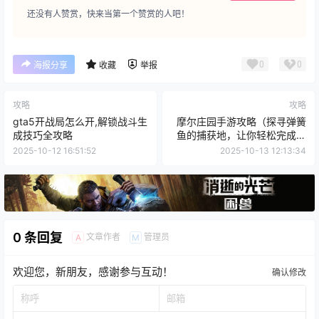
还没有人赞赏，快来当第一个赞赏的人吧！
0
0
海报分享
收藏
举报
攻略
攻略
gta5开战局怎么开,解锁战斗生
摩尔庄园手游攻略（探寻弹簧
成技巧全攻略
鱼的捕获地，让你轻松完成任
务）
2025-10-12 16:51:52
2025-10-13 12:13:34
0 条回复
文章作者
管理员
A
M
欢迎您，新朋友，感谢参与互动！
确认修改