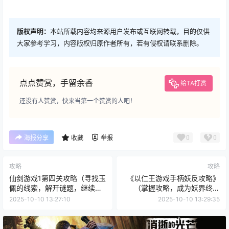
版权声明：
本站所载内容均来源用户发布或互联网转载，目的仅供
大家参考学习，内容版权归原作者所有，若有侵权请联系删除。
点点赞赏，手留余香
给TA打赏
还没有人赞赏，快来当第一个赞赏的人吧！
0
0
海报分享
收藏
举报
攻略
攻略
仙剑游戏1第四关攻略（寻找玉
《以仁王游戏手柄妖反攻略》
佩的线索，解开谜题，继续前
（掌握攻略，成为妖界终结
进）
者）
2025-10-10 13:27:10
2025-10-10 13:29:35