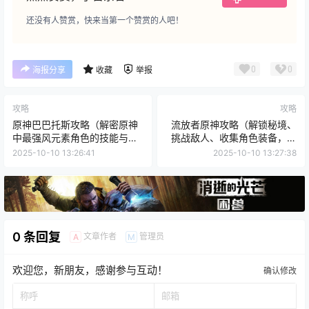
还没有人赞赏，快来当第一个赞赏的人吧！
0
0
海报分享
收藏
举报
攻略
攻略
原神巴巴托斯攻略（解密原神
流放者原神攻略（解锁秘境、
中最强风元素角色的技能与使
挑战敌人、收集角色装备，成
用技巧）
为无敌的流放者吧！）
2025-10-10 13:26:41
2025-10-10 13:27:38
0 条回复
文章作者
管理员
A
M
欢迎您，新朋友，感谢参与互动！
确认修改