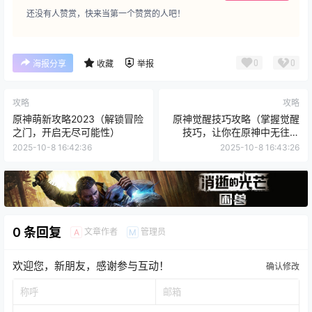
还没有人赞赏，快来当第一个赞赏的人吧！
0
0
海报分享
收藏
举报
攻略
攻略
原神萌新攻略2023（解锁冒险
原神觉醒技巧攻略（掌握觉醒
之门，开启无尽可能性）
技巧，让你在原神中无往不
胜！）
2025-10-8 16:42:36
2025-10-8 16:43:26
0 条回复
文章作者
管理员
A
M
欢迎您，新朋友，感谢参与互动！
确认修改