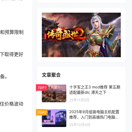
度和预算限制
源下取得更好
文章聚合
储备。
十字军之王3 mod推荐 第五期
TOP1
适配最新dlc 溥天之下
25年11月5日
抓住价格波动
2025年9月组装电脑主机配置
TOP2
推荐，入门到高端热门电脑配
置方案
25年10月4日