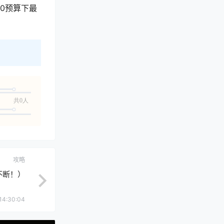
0预算下最
共0人
攻略
不断！）
14:30:04