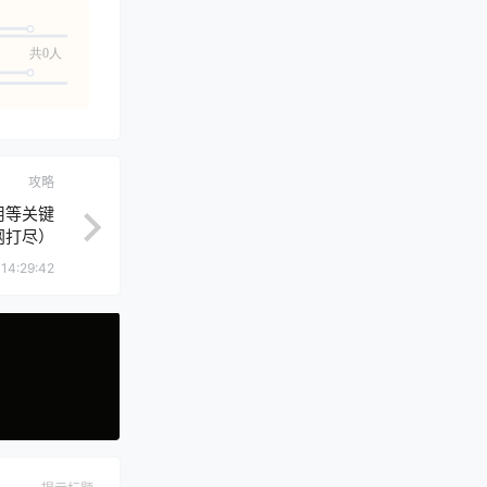
共0人
攻略
用等关键
网打尽）
14:29:42