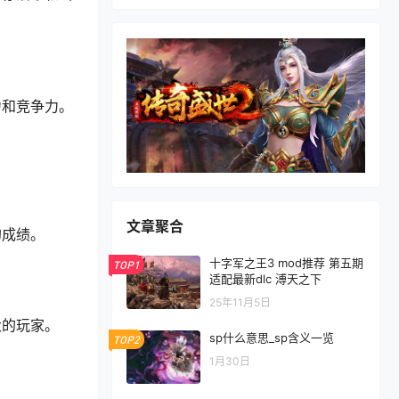
力和竞争力。
文章聚合
的成绩。
十字军之王3 mod推荐 第五期
TOP1
适配最新dlc 溥天之下
25年11月5日
大的玩家。
sp什么意思_sp含义一览
TOP2
1月30日