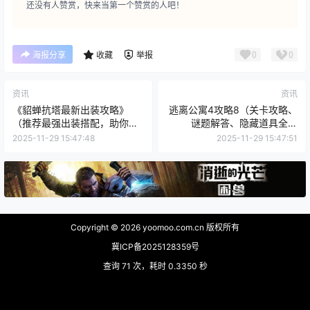
还没有人赞赏，快来当第一个赞赏的人吧！
0
0
海报分享
收藏
举报
资讯
资讯
《貂蝉抗塔最新出装攻略》
逃离公寓4攻略8（关卡攻略、
（推荐最强出装搭配，助你轻
谜题解答、隐藏道具全揭
松抗塔胜利！）
秘！）
2025-11-29 15:47:48
2025-11-29 15:47:51
Copyright © 2026
yoomoo.com.cn 版权所有
冀ICP备2025128359号
查询 71 次，耗时 0.3350 秒