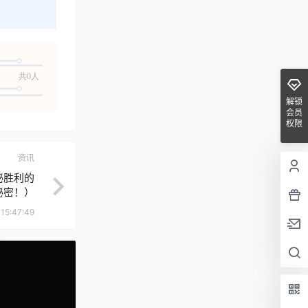
共0人
解锁
会员
权限
资讯
秘胜利的
秘密！）
15:47:49