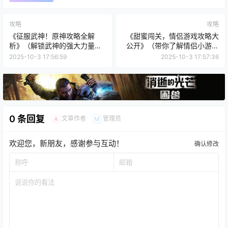
攻略
攻略
《征服武神！原神攻略全解
《甜蜜闯关，情侣游戏攻略大
析》（解锁武神的强大力量，
公开》（带你了解情侣小游戏
成为真正的主角！）
的乐趣和默契，让爱情更加甜
2025-10-3 17:56:59
2025-10-3 17:57:36
蜜）
0 条回复
文章作者
管理员
A
M
欢迎您，新朋友，感谢参与互动！
确认修改