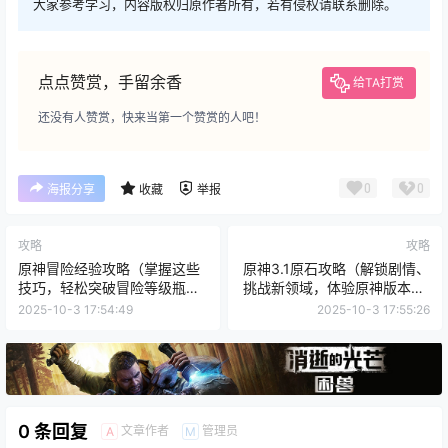
大家参考学习，内容版权归原作者所有，若有侵权请联系删除。
点点赞赏，手留余香
给TA打赏
还没有人赞赏，快来当第一个赞赏的人吧！
0
0
海报分享
收藏
举报
攻略
攻略
原神冒险经验攻略（掌握这些
原神3.1原石攻略（解锁剧情、
技巧，轻松突破冒险等级瓶
挑战新领域，体验原神版本3.1
颈）
的精彩内容！）
2025-10-3 17:54:49
2025-10-3 17:55:26
0 条回复
文章作者
管理员
A
M