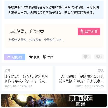
版权声明：
本站所载内容均来源用户发布或互联网转载，目的仅供
大家参考学习，内容版权归原作者所有，若有侵权请联系删除。
点点赞赏，手留余香
给TA打赏
还没有人赞赏，快来当第一个赞赏的人吧！
0
0
海报分享
收藏
举报
资讯
资讯
热度炸裂！《穿越火线》系列
人气爆棚！《战地6》公开测
新作《穿越火线：虹》首支预
试人数接近30万！许多玩家抱
告播放量超过1100万！
怨排队太久了！
2025-10-3 17:54:34
2025-10-3 17:55:26