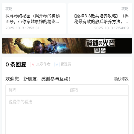
攻略
攻略
探寻琴的秘密（揭开琴的神秘
《原神3.3散兵培养攻略》（揭
面纱，带你穿越原神的精彩世
秘最有效的散兵培养方法，助
界）
你在战斗中脱颖而出！）
2025-10-3 17:53:31
2025-10-3 17:54:09
0 条回复
文章作者
管理员
A
M
欢迎您，新朋友，感谢参与互动！
确认修改